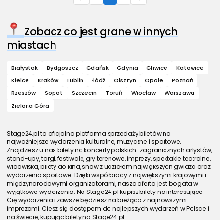
Zobacz co jest grane w innych
miastach
Białystok
Bydgoszcz
Gdańsk
Gdynia
Gliwice
Katowice
Kielce
Kraków
Lublin
Łódź
Olsztyn
Opole
Poznań
Rzeszów
Sopot
Szczecin
Toruń
Wrocław
Warszawa
Zielona Góra
Stage24.pl to oficjalna platforma sprzedaży biletów na
najważniejsze wydarzenia kulturalne, muzyczne i sportowe.
Znajdziesz u nas bilety na koncerty polskich i zagranicznych artystów,
stand-upy, targi, festiwale, gry terenowe, imprezy, spektakle teatralne,
widowiska, bilety do kina, show z udziałem największych gwiazd oraz
wydarzenia sportowe. Dzięki współpracy z największymi krajowymi i
międzynarodowymi organizatorami, nasza oferta jest bogata w
wyjątkowe wydarzenia. Na Stage24.pl kupisz bilety na interesujące
Cię wydarzenia i zawsze będziesz na bieżąco z najnowszymi
imprezami. Ciesz się dostępem do najlepszych wydarzeń w Polsce i
na świecie, kupując bilety na Stage24.pl