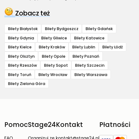
Zobacz też
Bilety Białystok
Bilety Bydgoszcz
Bilety Gdańsk
Bilety Gdynia
Bilety Gliwice
Bilety Katowice
Bilety Kielce
Bilety Kraków
Bilety Lublin
Bilety Łódź
Bilety Olsztyn
Bilety Opole
Bilety Poznań
Bilety Rzeszów
Bilety Sopot
Bilety Szczecin
Bilety Toruń
Bilety Wrocław
Bilety Warszawa
Bilety Zielona Góra
Pomoc
Stage24
Kontakt
Płatności
FAQ
Organizuj ze
kontakt@stage24.pl