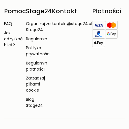
Pomoc
Stage24
Kontakt
Płatności
FAQ
Organizuj ze
kontakt@stage24.pl
Stage24
Jak
odzyskać
Regulamin
bilet?
Polityka
prywatności
Regulamin
płatności
Zarządzaj
plikami
cookie
Blog
Stage24