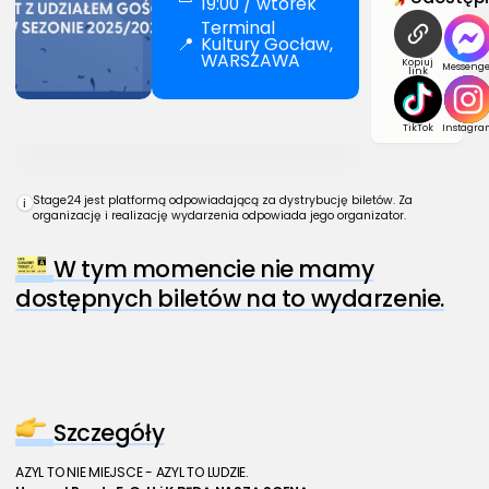
19:00 / wtorek
Terminal
📍
Kultury Gocław,
WARSZAWA
Kopiuj
Messenge
link
TikTok
Instagra
Stage24 jest platformą odpowiadającą za dystrybucję biletów. Za
i
organizację i realizację wydarzenia odpowiada jego organizator.
W tym momencie nie mamy
dostępnych biletów na to wydarzenie.
Szczegóły
AZYL TO NIE MIEJSCE - AZYL TO LUDZIE.