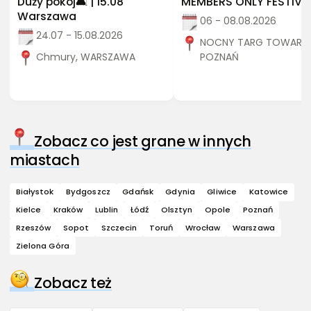
Duży pokój🛋️ | 15.08
MEMBERS ONLY FESTIVA
Warszawa
06 - 08.08.2026
24.07 - 15.08.2026
NOCNY TARG TOWARZY
Chmury, WARSZAWA
POZNAŃ
Zobacz co jest grane w innych
miastach
Białystok
Bydgoszcz
Gdańsk
Gdynia
Gliwice
Katowice
Kielce
Kraków
Lublin
Łódź
Olsztyn
Opole
Poznań
Rzeszów
Sopot
Szczecin
Toruń
Wrocław
Warszawa
Zielona Góra
Zobacz też