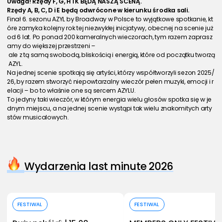
Uwaga! Rzędy F, G, H i K BĘDĄ NASZĄ SCENĄ.
Rzędy A, B, C, D i E będą odwrócone w kierunku środka sali.
Finał 6. sezonu AZYL by Broadway w Polsce to wyjątkowe spotkanie, kt
óre zamyka kolejny rok tej niezwykłej inicjatywy, obecnej na scenie już 
od 6 lat. Po ponad 200 kameralnych wieczorach, tym razem zaprasz
amy do większej przestrzeni –
 ale z tą samą swobodą, bliskością i energią, które od początku tworzą
 AZYL.
Na jednej scenie spotkają się artyści, którzy współtworzyli sezon 2025/
26, by razem stworzyć niepowtarzalny wieczór pełen muzyki, emocji i r
elacji – bo to właśnie one są sercem AZYLU. 
To jedyny taki wieczór, w którym energia wielu głosów spotka się w je
dnym miejscu, a na jednej scenie wystąpi tak wielu znakomitych arty
stów musicalowych.
Wydarzenia last minute 2026
Kup bilet
Kup bilet
FESTIWAL
FESTIWAL