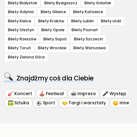
Bilety Białystok
Bilety Bydgoszcz
Bilety Gdańsk
Bilety Gdynia
Bilety Gliwice
Bilety Katowice
Bilety Kielce
Bilety Kraków
Bilety Lublin
Bilety Łódź
Bilety Olsztyn
Bilety Opole
Bilety Poznań
Bilety Rzeszów
Bilety Sopot
Bilety Szczecin
Bilety Toruń
Bilety Wrocław
Bilety Warszawa
Bilety Zielona Góra
Znajdźmy coś dla Ciebie
Koncert
Festiwal
Impreza
Występ
Sztuka
Sport
Targi i warsztaty
Inne