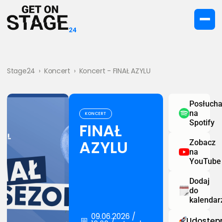
Stage24
›
Koncert
›
Koncert - FINAŁ AZYLU
Posłucha
na
KONCERT
Spotify
FINAŁ
AZYLU
Zobacz
na
YouTube
Dodaj
do
kalendar
09.06.2026 /
📅
Udostępn