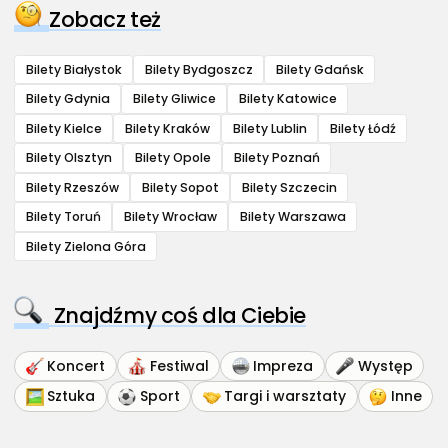
Zobacz też
Bilety Białystok
Bilety Bydgoszcz
Bilety Gdańsk
Bilety Gdynia
Bilety Gliwice
Bilety Katowice
Bilety Kielce
Bilety Kraków
Bilety Lublin
Bilety Łódź
Bilety Olsztyn
Bilety Opole
Bilety Poznań
Bilety Rzeszów
Bilety Sopot
Bilety Szczecin
Bilety Toruń
Bilety Wrocław
Bilety Warszawa
Bilety Zielona Góra
Znajdźmy coś dla Ciebie
Koncert
Festiwal
Impreza
Występ
Sztuka
Sport
Targi i warsztaty
Inne