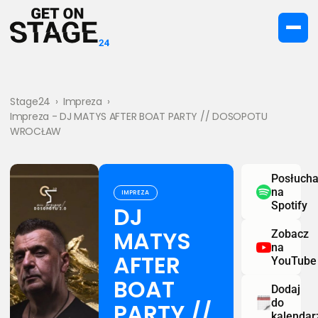
Stage24
›
Impreza
›
Impreza - DJ MATYS AFTER BOAT PARTY // DOSOPOTU
WROCŁAW
Posłucha
na
IMPREZA
Spotify
DJ
MATYS
Zobacz
na
AFTER
YouTube
BOAT
Dodaj
do
PARTY //
kalendar