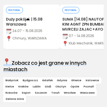
Kup bilet
Kup bilet
FESTIWAL
FESTIWAL
Duży pokój🛋️ | 15.08
SUMA [14.08] NAUTOF
Warszawa
KINI AGNT ZPN BUMBAP
MVRCELI ZAJAC+AYO
24.07 - 15.08.2026
07 - 14.08.2026
Chmury, WARSZAWA
Klub Mechanik, WARS
Zobacz co jest grane w innych
miastach
Białystok
Bydgoszcz
Gdańsk
Gdynia
Gliwice
Katowice
Kielce
Kraków
Lublin
Łódź
Olsztyn
Opole
Poznań
Rzeszów
Sopot
Szczecin
Toruń
Wrocław
Warszawa
Zielona Góra