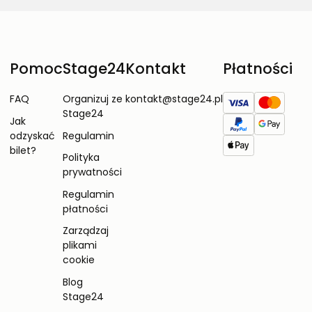
Pomoc
Stage24
Kontakt
Płatności
FAQ
Organizuj ze
kontakt@stage24.pl
Stage24
Jak
odzyskać
Regulamin
bilet?
Polityka
prywatności
Regulamin
płatności
Zarządzaj
plikami
cookie
Blog
Stage24