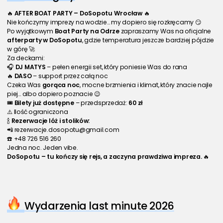
🔥 
AFTER BOAT PARTY – DoSopotu Wrocław
 🔥
Nie kończymy imprezy na wodzie… my dopiero się rozkręcamy 😏
Po wyjątkowym 
Boat Party na Odrze
 zapraszamy Was na oficjalne 
afterparty w DoSopotu
, gdzie temperatura jeszcze bardziej pójdzie 
w górę 🚀
Za deckami:
🎧 
DJ MATYS
 – pełen energii set, który poniesie Was do rana
🔥 
DASO
 – support przez całą noc
Czeka Was 
gorąca noc
, mocne brzmienia i klimat, który znacie najle
piej… albo dopiero poznacie 😉
🎟 
Bilety już dostępne
 – przedsprzedaż: 
60 zł
⚠️ Ilość ograniczona
🍾 
Rezerwacje lóż i stolików:
📲 rezerwacje.dosopotu@gmail.com
☎️ +48 726 516 260
Jedna noc. Jeden vibe.
DoSopotu – tu kończy się rejs, a zaczyna prawdziwa impreza.
 🔥
Wydarzenia last minute 2026