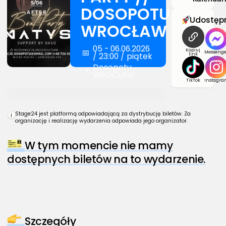
DOSOPOTU
Udostępn
WROCŁAW
05 - 06.06.2026
📅
Kopiuj
Messenge
/ 23:00 / piątek
link
Dosopotu ,
📍
WROCŁAW
TikTok
Instagra
Stage24 jest platformą odpowiadającą za dystrybucję biletów. Za
i
organizację i realizację wydarzenia odpowiada jego organizator.
W tym momencie nie mamy
dostępnych biletów na to wydarzenie.
Szczegóły