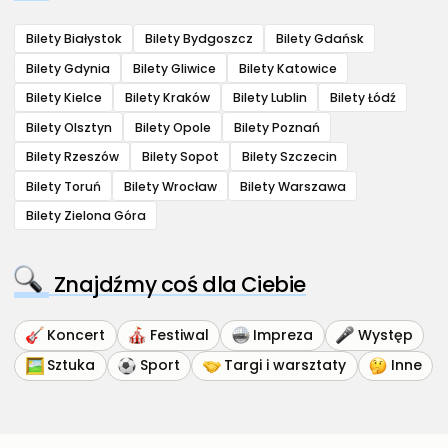
Bilety Białystok
Bilety Bydgoszcz
Bilety Gdańsk
Bilety Gdynia
Bilety Gliwice
Bilety Katowice
Bilety Kielce
Bilety Kraków
Bilety Lublin
Bilety Łódź
Bilety Olsztyn
Bilety Opole
Bilety Poznań
Bilety Rzeszów
Bilety Sopot
Bilety Szczecin
Bilety Toruń
Bilety Wrocław
Bilety Warszawa
Bilety Zielona Góra
Znajdźmy coś dla Ciebie
Koncert
Festiwal
Impreza
Występ
Sztuka
Sport
Targi i warsztaty
Inne