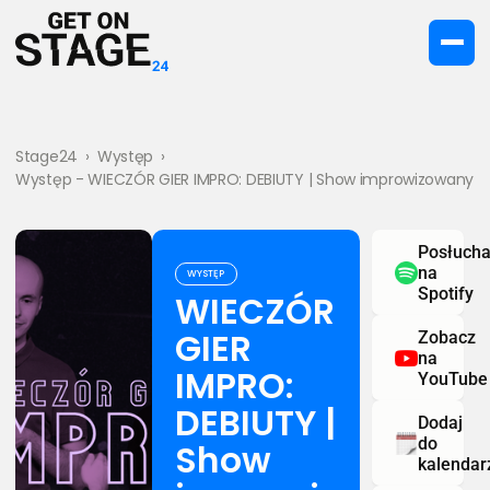
Stage24
›
Występ
›
Występ - WIECZÓR GIER IMPRO: DEBIUTY | Show improwizowany
Posłucha
na
WYSTĘP
Spotify
WIECZÓR
GIER
Zobacz
na
IMPRO:
YouTube
DEBIUTY |
Dodaj
do
Show
kalendar