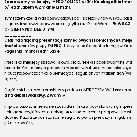
Zapraszamy na kolejny IMPRO PONIEDZIAŁEK z Kalokagathia Impr
o/Teatr Labem w Zmianie Klimatu!
Tym razem czeka Was coś wyjątkowego - spektakl, który w życiu każd
ej grupy improwizatorów zdarza się tylko raz. Przed Wami... 🎭 
WIECZ
ÓR GIER IMPRO: DEBIUTY 
🎭
__________
Czas na 
oficjalną prezentację komediowych i scenicznych umieję
tności
 członków grupy 
I'M PRO!
, którzy od października trenują w 
Kalo
kagathia Impro/Teatr Labie
.
Przez kilka miesięcy szlifowali słowo, ciało, refleks i pokerową minę w a
bsurdzie. Grali sceny o gorących nocach w Kalkucie, niebezpiecznyc
h autostopowiczach koło Siemiatycz i zagubionych marzeniach (ws
zędzie).
Część z nich zaliczała crashtesty podczas IMPRO DŻEMÓW. 
Teraz por
a na debiut właściwy. Z Wami 
🔥
Improwizatorzy zmierzą się z zasadami kilku widowiskowych gier, prez
entując sceny, których tematykę oraz inne założenia podpowie im wi
downia. Każda ze scen zostanie zagrana po raz pierwszy i... nigdy się 
już nie powtórzy!
__________