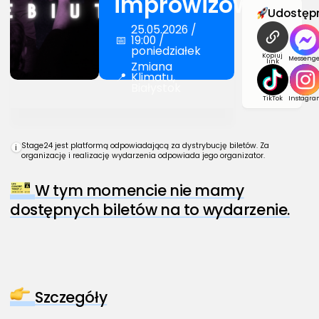
improwizowany
Udostępn
25.05.2026 /
📅
19:00 /
poniedziałek
Kopiuj
Messenge
link
Zmiana
📍
Klimatu,
Białystok
TikTok
Instagra
Stage24 jest platformą odpowiadającą za dystrybucję biletów. Za
i
organizację i realizację wydarzenia odpowiada jego organizator.
W tym momencie nie mamy
dostępnych biletów na to wydarzenie.
Szczegóły