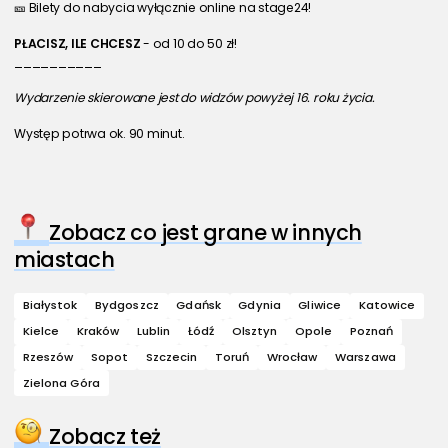
🎫 Bilety do nabycia wyłącznie online na stage24!
PŁACISZ, ILE CHCESZ 
- od 10 do 50 zł!
__________
Wydarzenie skierowane jest do widzów powyżej 16. roku życia.
Występ potrwa ok. 90 minut.
Zobacz co jest grane w innych
miastach
Białystok
Bydgoszcz
Gdańsk
Gdynia
Gliwice
Katowice
Kielce
Kraków
Lublin
Łódź
Olsztyn
Opole
Poznań
Rzeszów
Sopot
Szczecin
Toruń
Wrocław
Warszawa
Zielona Góra
Zobacz też