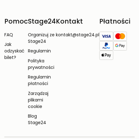
Pomoc
Stage24
Kontakt
Płatności
FAQ
Organizuj ze
kontakt@stage24.pl
Stage24
Jak
odzyskać
Regulamin
bilet?
Polityka
prywatności
Regulamin
płatności
Zarządzaj
plikami
cookie
Blog
Stage24