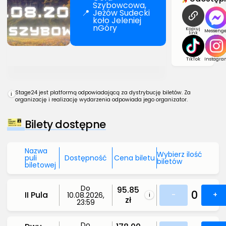
Szybowcowa,
📍
Jeżów Sudecki
koło Jeleniej
nGóry
Kopiuj
Messenge
link
TikTok
Instagra
Stage24 jest platformą odpowiadającą za dystrybucję biletów. Za
i
organizację i realizację wydarzenia odpowiada jego organizator.
Bilety dostępne
Nazwa
Wybierz ilość
puli
Dostępność
Cena biletu
biletów
biletowej
Do
95.85
0
II Pula
-
+
10.08.2026,
i
zł
23:59
Do