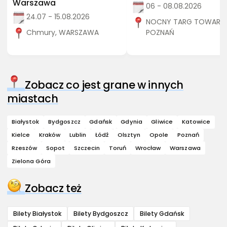
Warszawa
06 - 08.08.2026
24.07 - 15.08.2026
NOCNY TARG TOWARZY
Chmury, WARSZAWA
POZNAŃ
Zobacz co jest grane w innych
miastach
Białystok
Bydgoszcz
Gdańsk
Gdynia
Gliwice
Katowice
Kielce
Kraków
Lublin
Łódź
Olsztyn
Opole
Poznań
Rzeszów
Sopot
Szczecin
Toruń
Wrocław
Warszawa
Zielona Góra
Zobacz też
Bilety Białystok
Bilety Bydgoszcz
Bilety Gdańsk