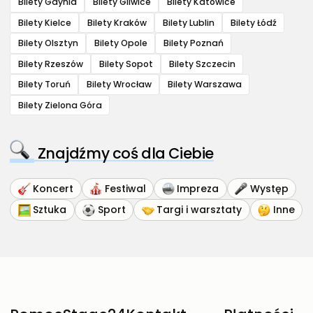
Bilety Gdynia
Bilety Gliwice
Bilety Katowice
Bilety Kielce
Bilety Kraków
Bilety Lublin
Bilety Łódź
Bilety Olsztyn
Bilety Opole
Bilety Poznań
Bilety Rzeszów
Bilety Sopot
Bilety Szczecin
Bilety Toruń
Bilety Wrocław
Bilety Warszawa
Bilety Zielona Góra
Znajdźmy coś dla Ciebie
Koncert
Festiwal
Impreza
Występ
Sztuka
Sport
Targi i warsztaty
Inne