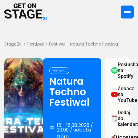
Stage24
›
Festiwal
›
Festiwal - Natura Techno Festiwal
Posłucha
na
FESTIWAL
Spotify
Natura
Techno
Zobacz
na
Festiwal
YouTube
Dodaj
do
kalendar
15 - 16.08.2026 /
📅
20:00 / sobota
Góra
Udostępn