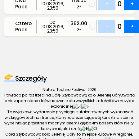
Dwu
178.00
0
-
+
10.08.2026,
i
Pack
zł
23:59
Do
Cztero
362.00
0
-
+
10.08.2026,
i
Pack
zł
23:59
Szczegóły
Natura Techno Festiwal 2026
Powraca po raz trzeci na Górę Szybowcową koło Jeleniej Góry, tworzą
c niezapomniane doświadczenie dla wszystkich miłośników muzyki e
lektronicznej
. To wyjątkowe wydarzenie przyciągnie utalentowanych wykonawcó
w z kręgów techno i trance, którzy zaprezentują swój kunszt na scenie, 
wypełniając przestrzeń mocnym bitem i głębokim basem, który nie tyl
ko słychać, ale i czuć
.
Góra Szybowcowa koło Jeleniej Góry  to miejsce kultowe w regionie, 