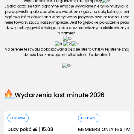
wręcz idealne do organizacji takiej imprezy
, gdyż łącza się tam ogromne emocje wywołane nie tylko muzyką i o
prawą świetlną, ale dodatkowo widokiem z góry na całą kotlinę jeleni
ogórską, która oświetlona w nocy tworzy jedyną w swoim rodzaju sce
nerię towarzyszącą naszej imprezie. Jest to głębokie połączenie praw
dziwej natury, gwieździstego nieba oraz technicznych elektronicznyc
h brzmień.
Na terenie festiwalu zlokalizowana będzie strefa Chill, w tej strefie znaj
dziecie bar z napojami i alkoholami (odpłatnie).
Wydarzenia last minute 2026
Kup bilet
Kup bilet
FESTIWAL
FESTIWAL
Duży pokój🛋️ | 15.08
MEMBERS ONLY FESTIVA