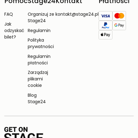
Pomoc
Stage24
Kontakt
Płatności
FAQ
Organizuj ze
kontakt@stage24.pl
Stage24
Jak
odzyskać
Regulamin
bilet?
Polityka
prywatności
Regulamin
płatności
Zarządzaj
plikami
cookie
Blog
Stage24