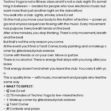
Techno Yoga is not a fitness class and it’s not a club night. It’s somet
hing in between — created for people who love electronic music but 
want more than just another night on the dancefloor.
You walk into a club. Lights, smoke, a live DJ set.
On the mat, you move your body to the rhythm of techno — power yo
ga and vinyasa sequences flowing with the music. Every movement 
has purpose. Every breath lands on the beat.
After a few minutes, you stop thinking. There’s only movement, breath 
and the beat.
But that’s not the only reason you come.
At the event you’ll find a Tarot Corner, body painting and a makeup c
orner by @leobeautyclub.warsaw.
Come with friends or on your own. Move or just be.
There is no alcohol. There is energy that stays with you long after you 
leave.
That energy doesn’t end when you leave the club. You carry it with yo
u.
This is quality time — with music, movement and people who feel the 
same way.
⚡ WHAT TO EXPECT:
– 🎧 Live DJ set
– 🧘‍♀️ 75 minutes of Techno Yoga to live-mixed techno
– 💄 Makeup corner by @leobeautyclub.warsaw
– 🔮 Tarot Corner
– 🎁 Contests and prizes