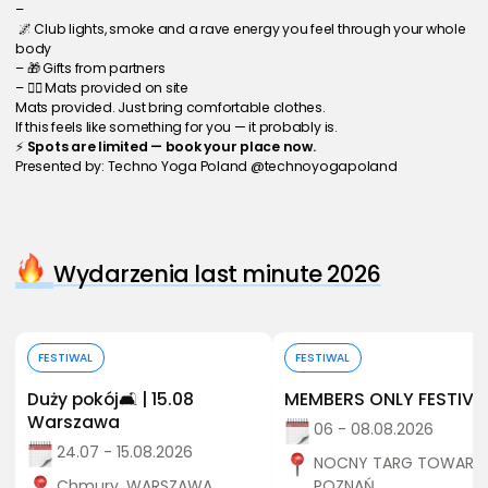
–
 🌌 Club lights, smoke and a rave energy you feel through your whole 
body
– 🎁 Gifts from partners
– 🧘‍♂️ Mats provided on site
Mats provided. Just bring comfortable clothes.
If this feels like something for you — it probably is.
⚡ 
Spots are limited — book your place now.
Presented by: Techno Yoga Poland @technoyogapoland
Wydarzenia last minute 2026
Kup bilet
Kup bilet
FESTIWAL
FESTIWAL
Duży pokój🛋️ | 15.08
MEMBERS ONLY FESTIVA
Warszawa
06 - 08.08.2026
24.07 - 15.08.2026
NOCNY TARG TOWARZY
Chmury, WARSZAWA
POZNAŃ