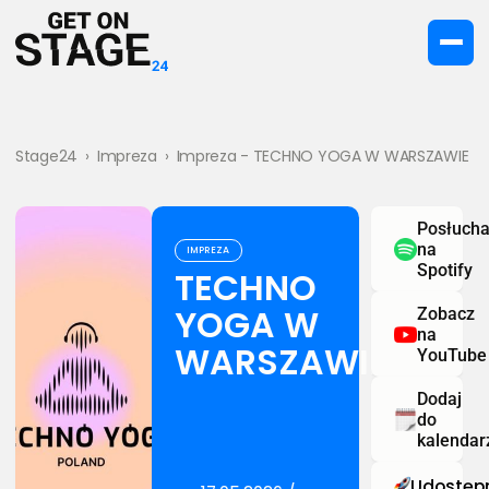
Stage24
›
Impreza
›
Impreza - TECHNO YOGA W WARSZAWIE
Posłucha
na
IMPREZA
Spotify
TECHNO
YOGA W
Zobacz
na
WARSZAWIE
YouTube
Dodaj
do
kalendar
Udostępn