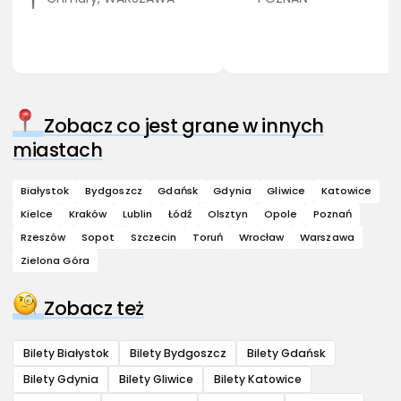
Zobacz co jest grane w innych
miastach
Białystok
Bydgoszcz
Gdańsk
Gdynia
Gliwice
Katowice
Kielce
Kraków
Lublin
Łódź
Olsztyn
Opole
Poznań
Rzeszów
Sopot
Szczecin
Toruń
Wrocław
Warszawa
Zielona Góra
Zobacz też
Bilety Białystok
Bilety Bydgoszcz
Bilety Gdańsk
Bilety Gdynia
Bilety Gliwice
Bilety Katowice