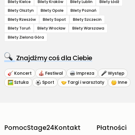
Bilety Kielce
Bilety Kraków
Bilety Lublin
Bilety Łódź
Bilety Olsztyn
Bilety Opole
Bilety Poznań
Bilety Rzeszów
Bilety Sopot
Bilety Szczecin
Bilety Toruń
Bilety Wrocław
Bilety Warszawa
Bilety Zielona Góra
Znajdźmy coś dla Ciebie
Koncert
Festiwal
Impreza
Występ
Sztuka
Sport
Targi i warsztaty
Inne
Pomoc
Stage24
Kontakt
Płatności