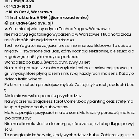
📅 
17 maja 2026
🕒 
14:30–16:30
📍 
Klub Oczki, Warszawa
🧘‍♀️ 
Instruktorka: ANNA (@annkozachenko)
🎧 
DJ: Clave (@clave_dj)
🔥 Ostatnia tej wiosny edycja Techno Yoga w Warszawie.
Nie ma drugiego takiego wydarzenia w Warszawie. I trudno to zrozu
mieć, dopóki nie wejdziesz do środka.
Techno Yoga to nie zajęcia fitness i nie impreza klubowa. To coś po
między — stworzone dla ludzi, którzy kochają elektronikę, ale szukają c
zegoś więcej niż tylko nocy na parkiecie.
Wchodzisz do klubu. Światła, dym, żywy DJ set.
Na macie pracujesz z ciałem w rytmie techno — sekwencje power jo
gi i vinyasy, które płyną razem z muzyką. Każdy ruch ma sens. Każdy o
ddech trafia w beat.
Po kilku minutach przestajesz myśleć. Zostaje tylko ruch, oddech i bea
t.
Ale to nie wszystko, po co tu przychodzisz.
Na wydarzeniu znajdziesz Tarot Corner, body painting oraz strefę ma
keup od @leobeautyclub.warsaw.
Możesz przyjść z przyjaciółmi albo sam. Możesz się poruszać, możesz
 po prostu być.
Nie ma alkoholu. Jest za to energia, która zostaje z tobą długo po wyj
ściu.
Ta energia nie kończy się, kiedy wychodzisz z klubu. Zabierasz ją ze so