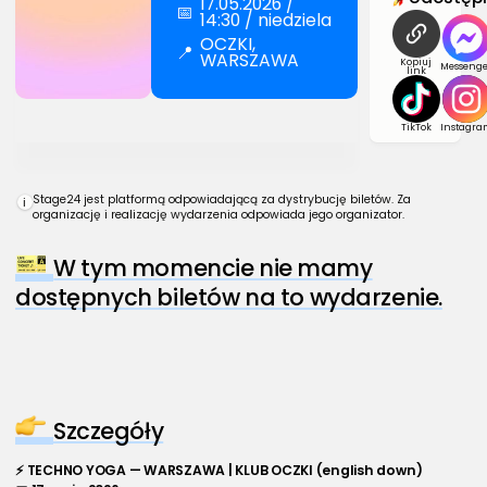
17.05.2026 /
📅
14:30 / niedziela
OCZKI,
📍
WARSZAWA
Kopiuj
Messenge
link
TikTok
Instagra
Stage24 jest platformą odpowiadającą za dystrybucję biletów. Za
i
organizację i realizację wydarzenia odpowiada jego organizator.
W tym momencie nie mamy
dostępnych biletów na to wydarzenie.
Szczegóły
⚡ TECHNO YOGA — WARSZAWA | KLUB OCZKI (english down)