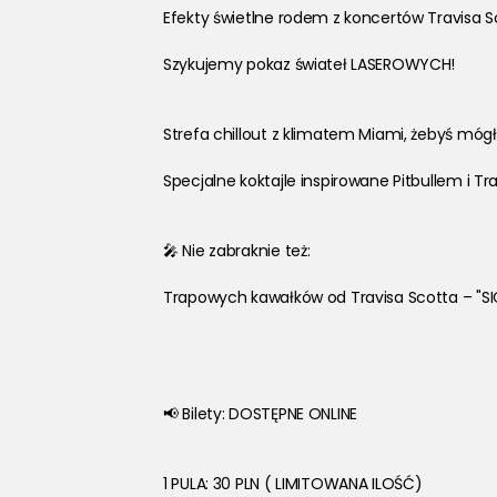
Efekty świetlne rodem z koncertów Travisa Sc
Szykujemy pokaz świateł LASEROWYCH!
Strefa chillout z klimatem Miami, żebyś mógł
Specjalne koktajle inspirowane Pitbullem i 
🎤 Nie zabraknie też:
Trapowych kawałków od Travisa Scotta – "SI
📢 Bilety: DOSTĘPNE ONLINE
1 PULA: 30 PLN ( LIMITOWANA ILOŚĆ)