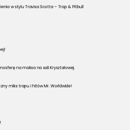
nia w stylu Travisa Scotta – Trap & Pitbull 
ej!
tmosferę na maksa na sali Kryształowej.
zny miks trapu i hitów Mr. Worldwide!
!