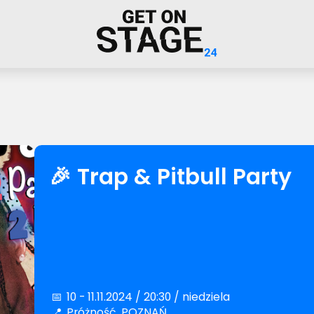
🎉 Trap & Pitbull Party
📅
10 - 11.11.2024 / 20:30 / niedziela
📍
Próżność, POZNAŃ