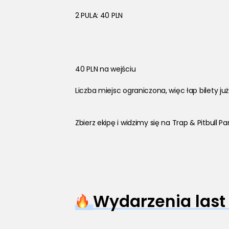
2 PULA: 40 PLN 
40 PLN na wejściu
Liczba miejsc ograniczona, więc łap bilety już
Zbierz ekipę i widzimy się na Trap & Pitbull P
Wydarzenia last