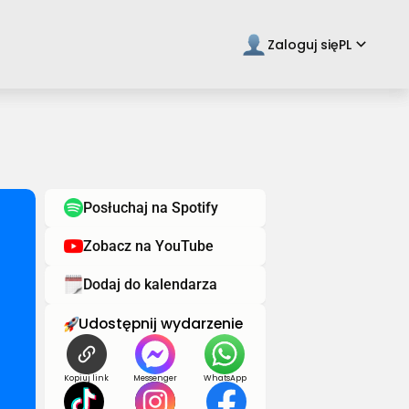
keyboard_arrow_down
Zaloguj się
PL
Posłuchaj na Spotify
Zobacz na YouTube
Dodaj do kalendarza
Udostępnij wydarzenie
Kopiuj link
Messenger
WhatsApp