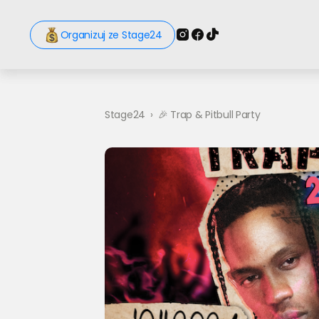
Organizuj ze Stage24
Stage24
›
🎉 Trap & Pitbull Party