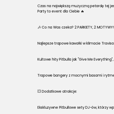
Czas na największą muzyczną petardę tej jesie
Party to event dla Ciebie 🔥
🎶 Co na Was czeka? 2 PARKIETY, 2 MOTYWY!
Najlepsze trapowe kawałki w klimacie Travisa S
Kultowe hity Pitbulla jak "Give Me Everything
Trapowe bangery z mocnymi basami i rytmem, 
💥 Dodatkowe atrakcje:
Ekskluzywne Pitbullowe sety DJ-ów, którzy wpl