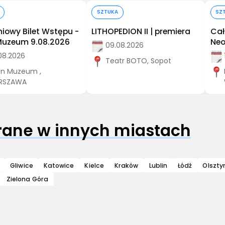
Kup bilet
Kup bilet
SZTUKA
SZ
iowy Bilet Wstępu -
LITHOPEDION II | premiera
Cał
Muzeum 9.08.2026
Neo
09.08.2026
08.2026
Teatr BOTO, Sopot
n Muzeum ,
RSZAWA
grane w innych miastach
Gliwice
Katowice
Kielce
Kraków
Lublin
Łódź
Olszty
Zielona Góra