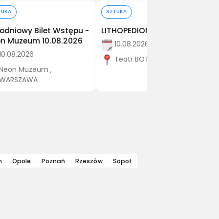
Kup bilet
Kup bilet
TUKA
SZTUKA
odniowy Bilet Wstępu -
LITHOPEDION II | premiera
n Muzeum 10.08.2026
10.08.2026
10.08.2026
Teatr BOTO, Sopot
Neon Muzeum ,
WARSZAWA
n
Opole
Poznań
Rzeszów
Sopot