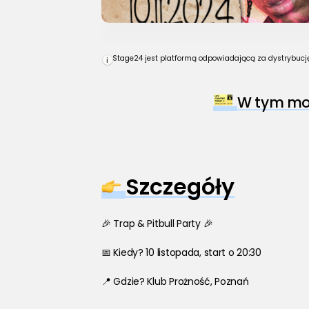
Stage24 jest platformą odpowiadającą za dystrybucję 
i
W tym mom
Szczegóły
🎉 Trap & Pitbull Party 🎉
📅 Kiedy? 10 listopada, start o 20:30
📍 Gdzie? Klub Prożność, Poznań