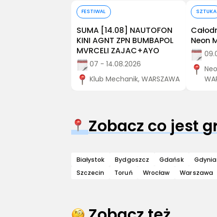
Kup bilet
Kup bilet
FESTIWAL
SZTUKA
🛋️ | 15.08
SUMA [14.08] NAUTOFON
Całodn
a
KINI AGNT ZPN BUMBAPOL
Neon 
MVRCELI ZAJAC+AYO
 15.08.2026
09.
07 - 14.08.2026
y, WARSZAWA
Neo
Klub Mechanik, WARSZAWA
WA
Zobacz co jest 
Białystok
Bydgoszcz
Gdańsk
Gdynia
Szczecin
Toruń
Wrocław
Warszawa
Zobacz też