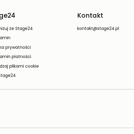
ge24
Kontakt
izuj ze Stage24
kontakt@stage24.pl
lamin
yka prywatności
amin płatności
dzaj plikami cookie
Stage24