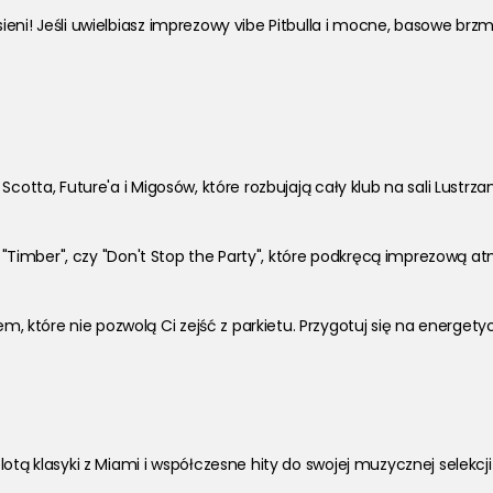
ni! Jeśli uwielbiasz imprezowy vibe Pitbulla i mocne, basowe brzmie
cotta, Future'a i Migosów, które rozbujają cały klub na sali Lustrzan
", "Timber", czy "Don't Stop the Party", które podkręcą imprezową a
które nie pozwolą Ci zejść z parkietu. Przygotuj się na energetyc
otą klasyki z Miami i współczesne hity do swojej muzycznej selekcji