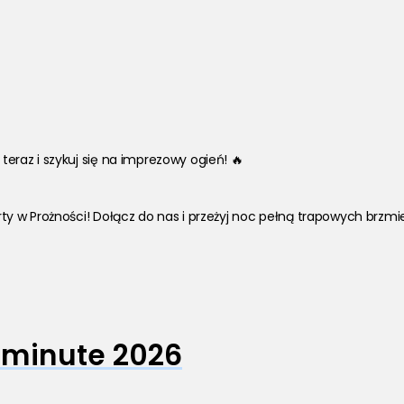
 teraz i szykuj się na imprezowy ogień! 🔥
arty w Prożności! Dołącz do nas i przeżyj noc pełną trapowych brzmień,
 minute 2026