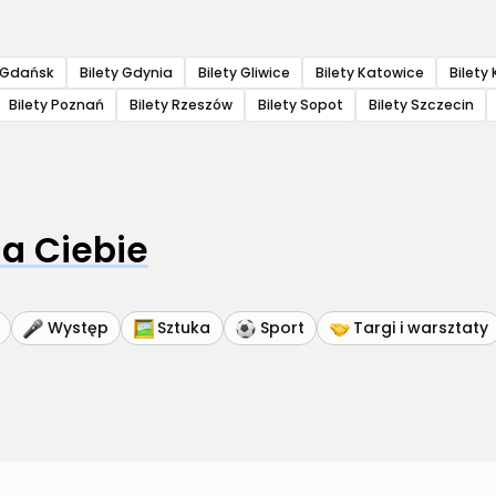
y Gdańsk
Bilety Gdynia
Bilety Gliwice
Bilety Katowice
Bilety 
Bilety Poznań
Bilety Rzeszów
Bilety Sopot
Bilety Szczecin
a Ciebie
Występ
Sztuka
Sport
Targi i warsztaty