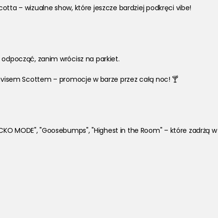
otta – wizualne show, które jeszcze bardziej podkręci vibe!
 odpocząć, zanim wrócisz na parkiet.
Travisem Scottem – promocje w barze przez całą noc! 🍸
CKO MODE", "Goosebumps", "Highest in the Room" – które zadrżą w 