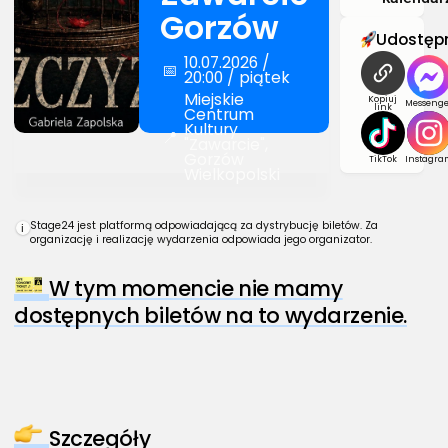
Gorzów
Udostępn
10.07.2026 /
📅
20:00 / piątek
Miejskie
Kopiuj
Messenge
link
Centrum
Kultury
📍
"Zawarcie",
Gorzów
TikTok
Instagra
Wielkopolski
Stage24 jest platformą odpowiadającą za dystrybucję biletów. Za
i
organizację i realizację wydarzenia odpowiada jego organizator.
W tym momencie nie mamy
dostępnych biletów na to wydarzenie.
Szczegóły