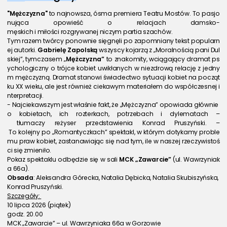
"Mężczyzna" 
to najnowsza, ósma premiera Teatru Mostów. To pasjo
nująca opowieść o relacjach damsko-
męskich i miłości rozgrywanej niczym partia szachów.
Tym razem twórcy ponownie sięgnęli po zapomniany tekst popularn
ej autorki. 
Gabrielę Zapolską
 wszyscy kojarzą z „Moralnością pani Dul
skiej”, tymczasem „
Mężczyzna”
 to znakomity, wciągający dramat ps
ychologiczny o trójce kobiet uwikłanych w niezdrową relację z jedny
m mężczyzną. Dramat stanowi świadectwo sytuacji kobiet na począt
ku XX wieku, ale jest również ciekawym materiałem do współczesnej i
nterpretacji. 
- Najciekawszym jest właśnie fakt, że „Mężczyzna” opowiada głównie 
o kobietach, ich rozterkach, potrzebach i dylematach –
 tłumaczy reżyser przedstawienia Konrad Pruszyński. –
 To kolejny po „Romantyczkach” spektakl, w którym dotykamy proble
mu praw kobiet, zastanawiając się nad tym, ile w naszej rzeczywistoś
ci się zmieniło. 
Pokaz spektaklu odbędzie się w sali
 MCK „Zawarcie”
 (ul. Wawrzyniak
a 66a).
Obsada
: Aleksandra Górecka, Natalia Dębicka, Natalia Skubiszyńska, 
Konrad Pruszyński.
Szczegóły: 
10 lipca 2026 (piątek) 
godz. 20.00 
MCK „Zawarcie” – ul. Wawrzyniaka 66a w Gorzowie 