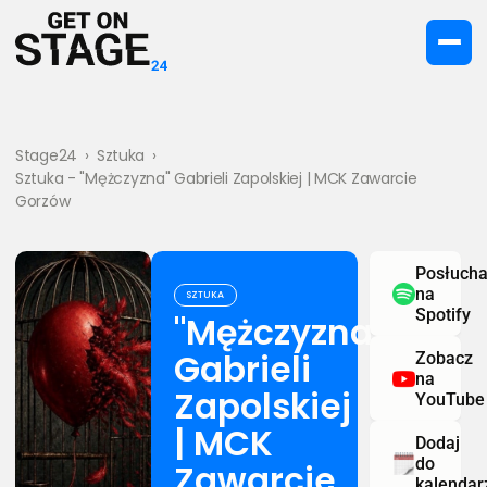
Stage24
›
Sztuka
›
Sztuka - "Mężczyzna" Gabrieli Zapolskiej | MCK Zawarcie
Gorzów
Posłucha
na
SZTUKA
Spotify
"Mężczyzna"
Gabrieli
Zobacz
na
Zapolskiej
YouTube
| MCK
Dodaj
do
Zawarcie
kalendar