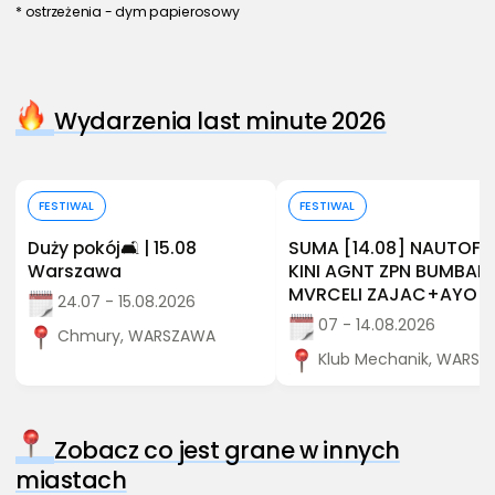
* ostrzeżenia - dym papierosowy
Wydarzenia last minute 2026
Kup bilet
Kup bilet
FESTIWAL
FESTIWAL
Duży pokój🛋️ | 15.08
SUMA [14.08] NAUTOF
Warszawa
KINI AGNT ZPN BUMBAP
MVRCELI ZAJAC+AYO
24.07 - 15.08.2026
07 - 14.08.2026
Chmury, WARSZAWA
Klub Mechanik, WARS
Zobacz co jest grane w innych
miastach