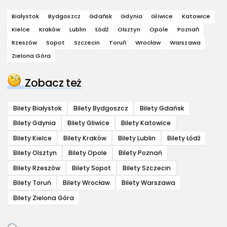
Białystok
Bydgoszcz
Gdańsk
Gdynia
Gliwice
Katowice
Kielce
Kraków
Lublin
Łódź
Olsztyn
Opole
Poznań
Rzeszów
Sopot
Szczecin
Toruń
Wrocław
Warszawa
Zielona Góra
Zobacz też
Bilety Białystok
Bilety Bydgoszcz
Bilety Gdańsk
Bilety Gdynia
Bilety Gliwice
Bilety Katowice
Bilety Kielce
Bilety Kraków
Bilety Lublin
Bilety Łódź
Bilety Olsztyn
Bilety Opole
Bilety Poznań
Bilety Rzeszów
Bilety Sopot
Bilety Szczecin
Bilety Toruń
Bilety Wrocław
Bilety Warszawa
Bilety Zielona Góra