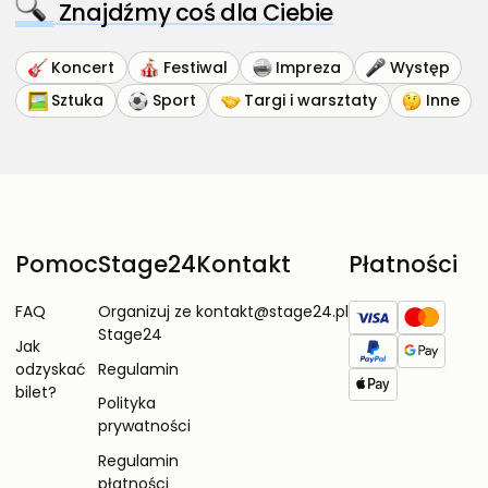
Znajdźmy coś dla Ciebie
Koncert
Festiwal
Impreza
Występ
Sztuka
Sport
Targi i warsztaty
Inne
Pomoc
Stage24
Kontakt
Płatności
FAQ
Organizuj ze
kontakt@stage24.pl
Stage24
Jak
odzyskać
Regulamin
bilet?
Polityka
prywatności
Regulamin
płatności