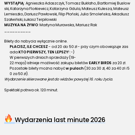
WYSTĄPIĄ
: Agnieszka Adaszczyk, Tomasz Bukłaho, Bartłomiej Busłow
ski, Katarzyna Florkiewicz, Katarzyna Gdula, Mateusz Kulesza, Mateusz 
Lemieszko, Dariusz Pawłowski, Filip Płoński, Julia Smoleńska, Arkadiusz 
Szałwiński, Łukasz Terpiłowski
MUZYKA NA ŻYWO
: Martyna Murawska, Mariusz Rak
__________
Bilety do nabycia wyłącznie online.
PŁACISZ, ILE CHCESZ 
- od 20 do 50 zł - przy czym obowiązuje zas
ada 
KTO PIERWSZY, TEN LEPSZY
! :-)
W pierwszych dniach sprzedaży (19-
22 maja) istnieje możliwość zakupu biletów 
EARLY BIRDS
 za 20 zł.
Pozostałe bilety można nabyć 
w pulach
 (30 za 30 zł, 40 za 40 zł i 5
0 za 50 zł).
Wydarzenie skierowane jest do widzów powyżej 16. roku życia.
Spektakl potrwa ok. 120 minut.
Wydarzenia last minute 2026