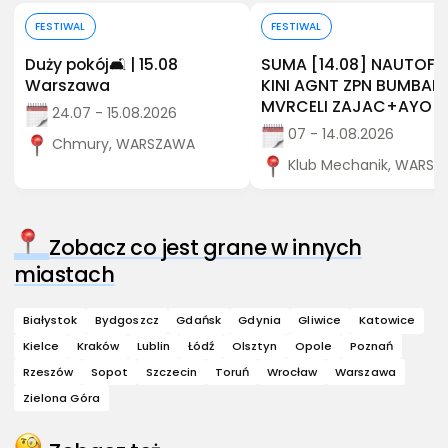
Kup bilet
Kup bilet
FESTIWAL
FESTIWAL
Duży pokój🛋️ | 15.08
SUMA [14.08] NAUTOF
Warszawa
KINI AGNT ZPN BUMBAP
MVRCELI ZAJAC+AYO
24.07 - 15.08.2026
07 - 14.08.2026
Chmury, WARSZAWA
Klub Mechanik, WARS
Zobacz co jest grane w innych
miastach
Białystok
Bydgoszcz
Gdańsk
Gdynia
Gliwice
Katowice
Kielce
Kraków
Lublin
Łódź
Olsztyn
Opole
Poznań
Rzeszów
Sopot
Szczecin
Toruń
Wrocław
Warszawa
Zielona Góra