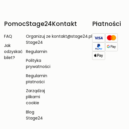
Pomoc
Stage24
Kontakt
Płatności
FAQ
Organizuj ze
kontakt@stage24.pl
Stage24
Jak
odzyskać
Regulamin
bilet?
Polityka
prywatności
Regulamin
płatności
Zarządzaj
plikami
cookie
Blog
Stage24