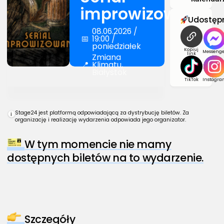
improwizowany
Udostępn
08.06.2026 /
📅
19:00 /
poniedziałek
Kopiuj
Messenge
link
Zmiana
📍
Klimatu,
Białystok
TikTok
Instagra
Stage24 jest platformą odpowiadającą za dystrybucję biletów. Za
i
organizację i realizację wydarzenia odpowiada jego organizator.
W tym momencie nie mamy
dostępnych biletów na to wydarzenie.
Szczegóły