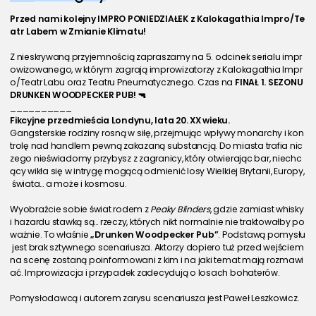
Przed nami kolejny IMPRO PONIEDZIAŁEK z Kalokagathia Impro/Te
atr Labem w Zmianie Klimatu!
Z nieskrywaną przyjemnością zapraszamy na 5. odcinek serialu impr
owizowanego, w którym zagrają improwizatorzy z Kalokagathia Impr
o/Teatr Labu oraz Teatru Pneumatycznego. Czas na 
FINAŁ 1. SEZONU
DRUNKEN WOODPECKER PUB! 🔫
__________
Fikcyjne przedmieścia Londynu, lata 20. XX wieku.
Gangsterskie rodziny rosną w siłę, przejmując wpływy monarchy i kon
trolę nad handlem pewną zakazaną substancją. Do miasta trafia nic
zego nieświadomy przybysz z zagranicy, który otwierając bar, niechc
ący wikła się w intrygę mogącą odmienić losy Wielkiej Brytanii, Europy,
 świata… a może i kosmosu.
Wyobraźcie sobie świat rodem z 
Peaky Blinders
, gdzie zamiast whisky 
i hazardu stawką są… rzeczy, których nikt normalnie nie traktowałby po
ważnie. To właśnie
 „Drunken Woodpecker Pub”
. Podstawą pomysłu
 jest brak sztywnego scenariusza. Aktorzy dopiero tuż przed wejściem 
na scenę zostaną poinformowani z kim i na jaki temat mają rozmawi
ać. Improwizacja i przypadek zadecydują o losach bohaterów.
Pomysłodawcą i autorem zarysu scenariusza jest Paweł Leszkowicz.