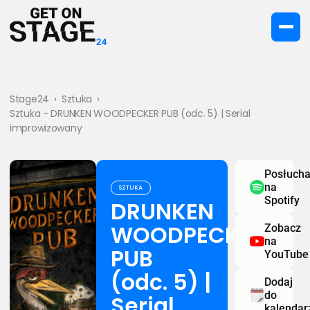
Stage24
›
Sztuka
›
Sztuka - DRUNKEN WOODPECKER PUB (odc. 5) | Serial
improwizowany
Posłucha
na
SZTUKA
Spotify
DRUNKEN
WOODPECKER
Zobacz
na
PUB
YouTube
(odc. 5) |
Dodaj
do
Serial
kalendar