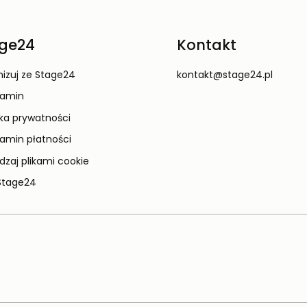
ge24
Kontakt
izuj ze Stage24
kontakt@stage24.pl
lamin
yka prywatności
amin płatności
dzaj plikami cookie
Stage24