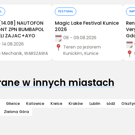
Kup bilet
Kup bilet
AL
FESTIWAL
IM
[14.08] NAUTOFON
Magic Lake Festival Kunice
Ren
AGNT ZPN BUMBAPOL
2026
Ver
LI ZAJAC+AYO
Gd
08 - 09.08.2026
- 14.08.2026
Teren za jeziorem
b Mechanik, WARSZAWA
Kunickim, Kunice
grane w innych miastach
Gliwice
Katowice
Kielce
Kraków
Lublin
Łódź
Olszty
Zielona Góra