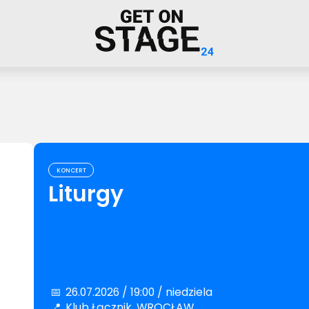
KONCERT
Liturgy
📅
26.07.2026 / 19:00 / niedziela
📍
Klub Łącznik, WROCŁAW