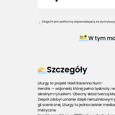
Stage24 jest platformą odpowiadającą za dystrybucję 
i
W tym mom
Szczegóły
Liturgy to projekt Haeli Ravenna Hunt-
Hendrix — wizjonerki, której pełna tęsknoty 
akralnym rytuałem. Obecny skład tworzą Mario
Zespół zdobył uznanie dzięki nietuzinkowym p
gii scenicznej. Liturgy to jednocześnie medi
mistyczne.