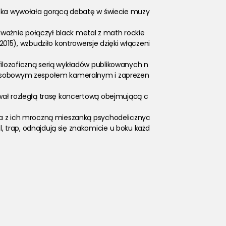
tystka wywołała gorącą debatę w świecie muzy
odważnie połączył black metal z math rockie
(2015), wzbudziło kontrowersje dzięki włączeni
ilozoficzną serią wykładów publikowanych n
osobowym zespołem kameralnym i zaprezen
wał rozległą trasę koncertową obejmującą c
ika z ich mroczną mieszanką psychodelicznyc
, trap, odnajdują się znakomicie u boku każd