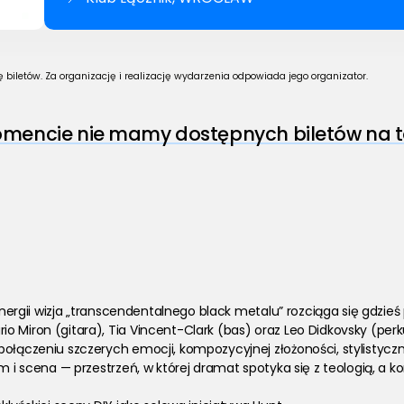
biletów. Za organizację i realizację wydarzenia odpowiada jego organizator.
encie nie mamy dostępnych biletów na t
i energii wizja „transcendentalnego black metalu” rozciąga się gd
 Miron (gitara), Tia Vincent-Clark (bas) oraz Leo Didkovsky (perk
ołączeniu szczerych emocji, kompozycyjnej złożoności, stylistyczn
um i scena — przestrzeń, w której dramat spotyka się z teologią, a 