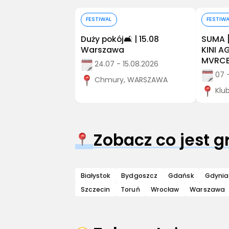
Kup bilet
FESTIWAL
FESTIW
Duży pokój🛋️ | 15.08
SUMA 
Warszawa
KINI 
MVRCE
24.07 - 15.08.2026
07 
Chmury, WARSZAWA
Klu
Zobacz co jest 
Białystok
Bydgoszcz
Gdańsk
Gdynia
Szczecin
Toruń
Wrocław
Warszawa