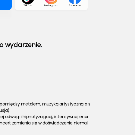
TikTok
Instagram
Facebook
o wydarzenie.
zieś pomiędzy metalem, muzyką artystyczną a s
usja).
ej odwagi i hipnotyzującej, intensywnej ener
koncert zamienia się w doświadczenie niemal 