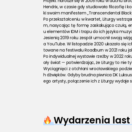
Projekt narodził się w 2005 roku w duchu broo
Hendrix, w czasie gdy studiowała filozofię 
ki swoim manifestem „Transcendental Black 
Po przekształceniu w kwartet, Liturgy wst
m, nasycając tę formę zaskakująco czułą, e
u elementów IDM i trapu do ich języka muzy
Jesienią 2019 roku zespół umocnił swoją wiz
a YouTube. W listopadzie 2020 ukazało się ic
towane na festiwalu Roadburn w 2021 roku j
Po indywidualnej wystawie rzeźby w 2022 roku,
ały świat — potwierdzając, że Liturgy to nie ty
Wyciągnięci z otchłani wrocławskiego podzie
h dźwięków. Gdyby brudna piwnica DK Luksus 
ego artysty, połączenie ich z Liturgy wydaje 
Wydarzenia last