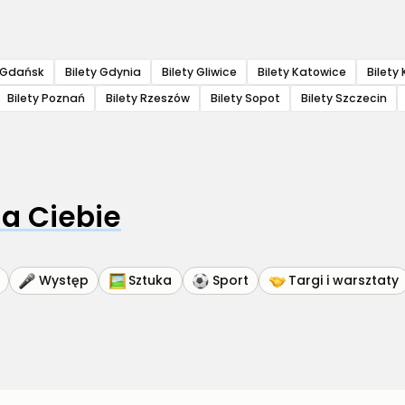
y Gdańsk
Bilety Gdynia
Bilety Gliwice
Bilety Katowice
Bilety 
Bilety Poznań
Bilety Rzeszów
Bilety Sopot
Bilety Szczecin
a Ciebie
Występ
Sztuka
Sport
Targi i warsztaty