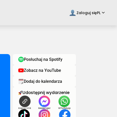
keyboard_arrow_down
Zaloguj się
PL
Posłuchaj na Spotify
Zobacz na YouTube
Dodaj do kalendarza
Udostępnij wydarzenie
Kopiuj link
Messenger
WhatsApp