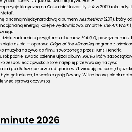
klyńskiej sceny DIY jako solowa inicjatywa Hunt-
i kompozycję klasyczną na Columbia University. Już w 2009 roku ar
Metal”.
rząsnęło sceną międzynarodową albumem 
Aesthethica
 (2011), który 
mocjonalną energią. Kolejne wydawnictwo, ambitne 
The Ark Work
 
cznego.
ję dzięki znakomicie przyjętemu albumowi 
H.A.Q.Q.
, powiązanemu z f
h piąte dzieło — operowe 
Origin of the Alimonies
, nagrane z ośmio
ako muzyka na żywo do filmu stworzonego przez Hunt-Hendrix.
 rok później światło dzienne ujrzał album 
93696
, który zapoczątko
lko zespół, lecz zjawisko, które najlepiej przeżywa się na żywo.
mia i po dłuższej przerwie od grania w 71, wracają na scenę Łączn
była gatunkiem, to właśnie grają Dzvony. Witch house, black metal
się więc sprawą oczywistą.
 minute 2026