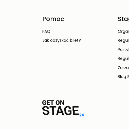
Pomoc
Sta
FAQ
Organ
Jak odzyskać bilet?
Regu
Polit
Regul
Zarzą
Blog 