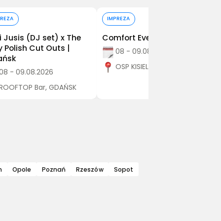
Kup bilet
Kup bilet
PREZA
IMPREZA
i Jusis (DJ set) x The
Comfort Event
y Polish Cut Outs |
08 - 09.08.2026
ańsk
OSP KISIELÓW, Kisielów
08 - 09.08.2026
ROOFTOP Bar, GDAŃSK
n
Opole
Poznań
Rzeszów
Sopot