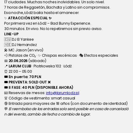
17 ciudades. Muchas noches inolvidables. Un solo nivel.
7 horas de Reggaetón, Bachata y Latino sin compromisos.
Esa noche, Łódź baila hasta el amanecer.
✨ 
ATRACCIÓN ESPECIAL ✨
Por primera vez en Łódź – Bad Bunny Experience.
30 minutos. En vivo. No lo repetiremos sin previo aviso.
LINE-UP
🇨🇺 DJ El Yankee
🇻🇪 DJ Hernandez
🎤 MC Jason (en vivo)
💨 Pistolas de CO₂ · ✨ Chispas escénicas · 🎭 Efectos especiales
📅 
20.06.2026
 (sábado)
📍 
LARUM CLUB
 · Piotrkowska 102 · Łódź
⏰ 22:00 – 05:00
🎟 En puerta: 70 PLN
🎟 PREVENTA: SOLD OUT ❌
🎟 II FASE: 40 PLN (DISPONIBLE AHORA)
📧 Reservas de mesas: 
info@larumlodz.pl
👗 Código de vestimenta: smart casual
🔞 Entrada para mayores de 18 años (con documento de identidad)
💬 
El reembolso de las entradas solo será posible en caso de cancelació
n del evento, cambio de fecha o cambio de lugar.