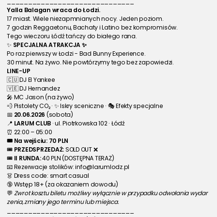
______________________________ 
Yalla Balagan wraca do Łodzi.
17 miast. Wiele niezapmnianych nocy. Jeden poziom.
7 godzin Reggaetonu, Bachaty i Latino bez kompromisów.
Tego wieczoru Łódź tańczy do białego rana.
✨ 
SPECJALNA ATRAKCJA ✨
Po raz pierwszy w Łodzi - Bad Bunny Experience.
30 minut. Na żywo. Nie powtórzymy tego bez zapowiedzi.
LINE-UP
🇨🇺 DJ El Yankee
🇻🇪 DJ Hernandez
🎤 MC Jason (na żywo)
💨 Pistolety CO₂ · ✨ Iskry sceniczne · 🎭 Efekty specjalne
📅 
20.06.2026
 (sobota)
📍 
LARUM CLUB
 · ul. Piotrkowska 102 · Łódź
⏰ 22:00 – 05:00
🎟 Na wejściu: 70 PLN
🎟 
PRZEDSPRZEDAŻ:
 SOLD OUT ❌
🎟 
II RUNDA:
 40 PLN (DOSTĘPNA TERAZ) 
📧 Rezerwacje stolików: info@larumlodz.pl
👗 Dress code: smart casual 
🔞 Wstęp 18+ (za okazaniem dowodu)
💬 
Zwrot kosztu biletu możliwy wyłącznie w przypadku odwołania wydar
zenia, zmiany jego terminu lub miejsca.
______________________________