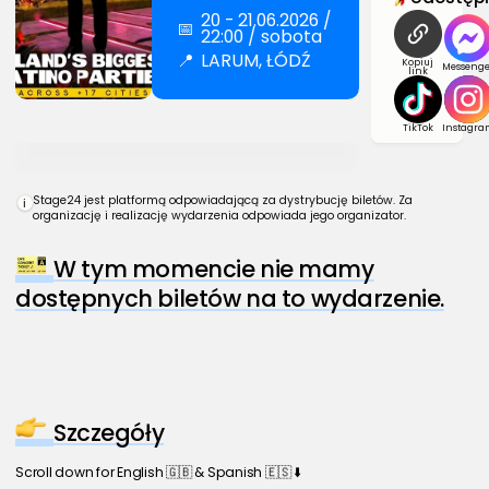
20 - 21.06.2026 /
📅
22:00 / sobota
📍
LARUM, ŁÓDŹ
Kopiuj
Messenge
link
TikTok
Instagra
Stage24 jest platformą odpowiadającą za dystrybucję biletów. Za
i
organizację i realizację wydarzenia odpowiada jego organizator.
W tym momencie nie mamy
dostępnych biletów na to wydarzenie.
Szczegóły
Scroll down for English 🇬🇧 & Spanish 🇪🇸 ⬇️