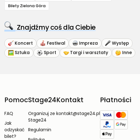
Bilety Zielona Góra
Znajdźmy coś dla Ciebie
Koncert
Festiwal
Impreza
Występ
Sztuka
Sport
Targi i warsztaty
Inne
Pomoc
Stage24
Kontakt
Płatności
FAQ
Organizuj ze
kontakt@stage24.pl
Stage24
Jak
odzyskać
Regulamin
bilet?
Polityka