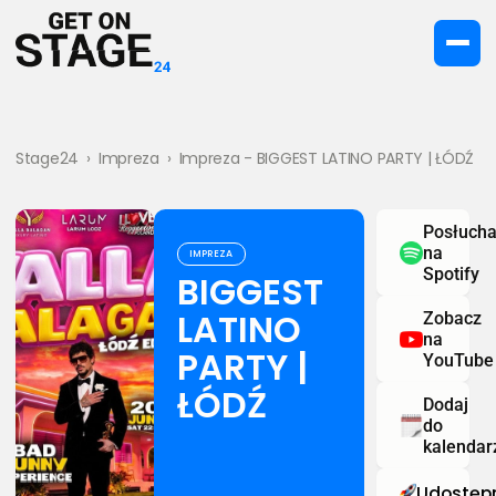
Stage24
›
Impreza
›
Impreza - BIGGEST LATINO PARTY | ŁÓDŹ
Posłucha
na
IMPREZA
Spotify
BIGGEST
LATINO
Zobacz
na
PARTY |
YouTube
ŁÓDŹ
Dodaj
do
kalendar
Udostępn