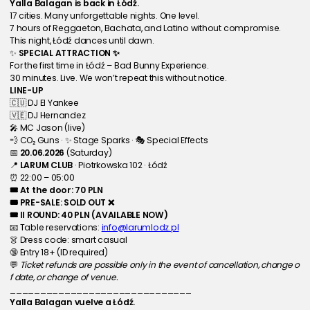
Yalla Balagan is back in Łódź.
17 cities. Many unforgettable nights. One level.
7 hours of Reggaeton, Bachata, and Latino without compromise.
This night, Łódź dances until dawn.
✨ 
SPECIAL ATTRACTION ✨
For the first time in Łódź – Bad Bunny Experience.
30 minutes. Live. We won’t repeat this without notice.
LINE-UP
🇨🇺 DJ El Yankee
🇻🇪 DJ Hernandez
🎤 MC Jason (live)
💨 CO₂ Guns · ✨ Stage Sparks · 🎭 Special Effects
📅 
20.06.2026
 (Saturday)
📍 
LARUM CLUB
 · Piotrkowska 102 · Łódź
⏰ 22:00 – 05:00
🎟 At the door: 70 PLN
🎟 PRE-SALE: SOLD OUT ❌
🎟 II ROUND: 40 PLN (AVAILABLE NOW)
📧 Table reservations: 
info@larumlodz.pl
👗 Dress code: smart casual
🔞 Entry 18+ (ID required)
💬 
Ticket refunds are possible only in the event of cancellation, change o
f date, or change of venue.
______________________________
Yalla Balagan vuelve a Łódź.