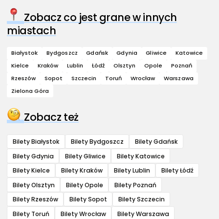
Zobacz co jest grane w innych
miastach
Białystok
Bydgoszcz
Gdańsk
Gdynia
Gliwice
Katowice
Kielce
Kraków
Lublin
Łódź
Olsztyn
Opole
Poznań
Rzeszów
Sopot
Szczecin
Toruń
Wrocław
Warszawa
Zielona Góra
Zobacz też
Bilety Białystok
Bilety Bydgoszcz
Bilety Gdańsk
Bilety Gdynia
Bilety Gliwice
Bilety Katowice
Bilety Kielce
Bilety Kraków
Bilety Lublin
Bilety Łódź
Bilety Olsztyn
Bilety Opole
Bilety Poznań
Bilety Rzeszów
Bilety Sopot
Bilety Szczecin
Bilety Toruń
Bilety Wrocław
Bilety Warszawa