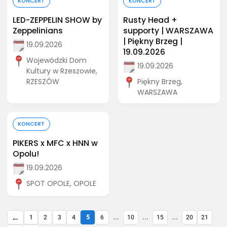
KONCERT
KONCERT
LED-ZEPPELIN SHOW by
Rusty Head +
Zeppelinians
supporty | WARSZAWA
| Piękny Brzeg |
19.09.2026
19.09.2026
Wojewódzki Dom
19.09.2026
Kultury w Rzeszowie,
RZESZÓW
Piękny Brzeg,
WARSZAWA
Kup bilet
KONCERT
PIKERS x MFC x HNN w
Opolu!
19.09.2026
SPOT OPOLE, OPOLE
←
...
...
...
1
2
3
4
5
6
10
15
20
21