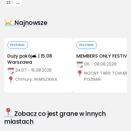
→
22
Najnowsze
Kup bilet
Kup bilet
FESTIWAL
FESTIWAL
Duży pokój🛋️ | 15.08
MEMBERS ONLY FESTIVA
Warszawa
06 - 08.08.2026
24.07 - 15.08.2026
NOCNY TARG TOWARZY
Chmury, WARSZAWA
POZNAŃ
Zobacz co jest grane w innych
miastach