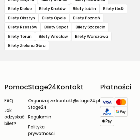
Bilety Kielce
Bilety Kraków
Bilety Lublin
Bilety Łódź
Bilety Olsztyn
Bilety Opole
Bilety Poznań
Bilety Rzeszów
Bilety Sopot
Bilety Szczecin
Bilety Toruń
Bilety Wrocław
Bilety Warszawa
Bilety Zielona Góra
Pomoc
Stage24
Kontakt
Płatności
FAQ
Organizuj ze
kontakt@stage24.pl
Stage24
Jak
odzyskać
Regulamin
bilet?
Polityka
prywatności