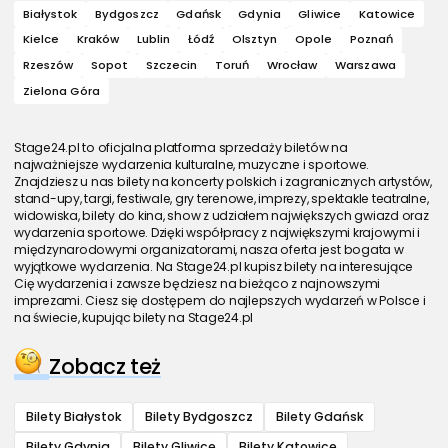
Białystok
Bydgoszcz
Gdańsk
Gdynia
Gliwice
Katowice
Kielce
Kraków
Lublin
Łódź
Olsztyn
Opole
Poznań
Rzeszów
Sopot
Szczecin
Toruń
Wrocław
Warszawa
Zielona Góra
Stage24.pl to oficjalna platforma sprzedaży biletów na
najważniejsze wydarzenia kulturalne, muzyczne i sportowe.
Znajdziesz u nas bilety na koncerty polskich i zagranicznych artystów,
stand-upy, targi, festiwale, gry terenowe, imprezy, spektakle teatralne,
widowiska, bilety do kina, show z udziałem największych gwiazd oraz
wydarzenia sportowe. Dzięki współpracy z największymi krajowymi i
międzynarodowymi organizatorami, nasza oferta jest bogata w
wyjątkowe wydarzenia. Na Stage24.pl kupisz bilety na interesujące
Cię wydarzenia i zawsze będziesz na bieżąco z najnowszymi
imprezami. Ciesz się dostępem do najlepszych wydarzeń w Polsce i
na świecie, kupując bilety na Stage24.pl
Zobacz też
Bilety Białystok
Bilety Bydgoszcz
Bilety Gdańsk
Bilety Gdynia
Bilety Gliwice
Bilety Katowice