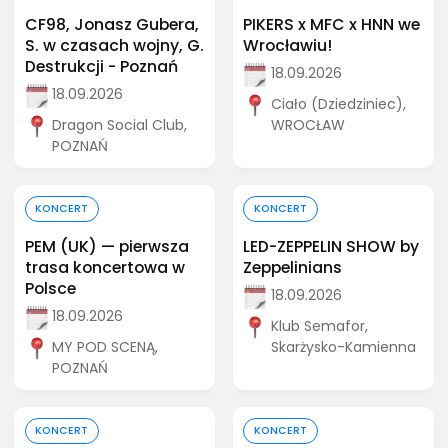
CF98, Jonasz Gubera,
PIKERS x MFC x HNN we
S. w czasach wojny, G.
Wrocławiu!
Destrukcji - Poznań
18.09.2026
18.09.2026
Ciało (Dziedziniec),
Dragon Social Club,
WROCŁAW
POZNAŃ
Kup bilet
Kup bilet
KONCERT
KONCERT
PEM (UK) — pierwsza
LED-ZEPPELIN SHOW by
trasa koncertowa w
Zeppelinians
Polsce
18.09.2026
18.09.2026
Klub Semafor,
MY POD SCENĄ,
Skarżysko-Kamienna
POZNAŃ
Kup bilet
Kup bilet
KONCERT
KONCERT