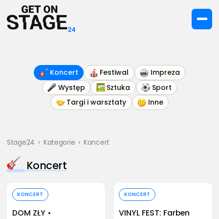
Koncert
Festiwal
Impreza
Występ
Sztuka
Sport
Targi i warsztaty
Inne
Stage24
›
Kategorie
›
Koncert
Koncert
Kup bilet
Kup bilet
KONCERT
KONCERT
DOM ZŁY •
VINYL FEST: Farben