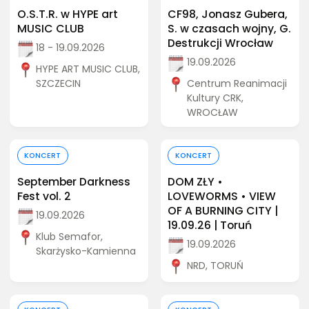
O.S.T.R. w HYPE art
CF98, Jonasz Gubera,
MUSIC CLUB
S. w czasach wojny, G.
Destrukcji Wrocław
18 - 19.09.2026
19.09.2026
HYPE ART MUSIC CLUB,
SZCZECIN
Centrum Reanimacji
Kultury CRK,
WROCŁAW
Kup bilet
Kup bilet
KONCERT
KONCERT
September Darkness
DOM ZŁY •
Fest vol. 2
LOVEWORMS • VIEW
OF A BURNING CITY |
19.09.2026
19.09.26 | Toruń
Klub Semafor,
19.09.2026
Skarżysko-Kamienna
NRD, TORUŃ
Kup bilet
Kup bilet