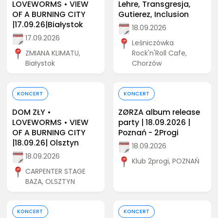
LOVEWORMS • VIEW
Lehre, Transgresja,
OF A BURNING CITY
Gutierez, Inclusion
|17.09.26|Białystok
18.09.2026
17.09.2026
Leśniczówka
ZMIANA KLIMATU,
Rock'n'Roll Cafe,
Białystok
Chorzów
Kup bilet
Kup bilet
KONCERT
KONCERT
DOM ZŁY •
ZØRZA album release
LOVEWORMS • VIEW
party | 18.09.2026 |
OF A BURNING CITY
Poznań - 2Progi
|18.09.26| Olsztyn
18.09.2026
18.09.2026
Klub 2progi, POZNAŃ
CARPENTER STAGE
BAZA, OLSZTYN
Kup bilet
Kup bilet
KONCERT
KONCERT