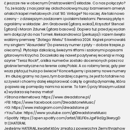
ć jeszcze nie w obecnym (mistrzowskim!) składzie. Co nas połączyło?
 To, że każdy z nas jarał się oldschoolową muzą i brzmieniem ameryk
ańskich kapel metalowych z lat ’80. Vintage? No raczej. Ale taki nowo
czesny - z dzisiejszym zadziorem i polskimi tekstami. Pierwszą płytę n
agraliśmy w składzie: Jim Grabowski (gitara, wokal), Krzysztof Stencel 
(gitara) i Marcin Zdunek (gitara basowa). Dopiero tuż przed jej wydan
iem dołączył do nas Tomek Aleksandrowicz (perkusja) i razem święto
waliśmy premierę “Złotego Wieku” 5 kwietnia 2024. Krążek promowaliś
my singlem “Absurdela” (to pierwszy numer z płyty - dobrze trzepie, p
olecamy). Płyta kipi dzikością, świeżymi riffami i szalonymi popisami 
gitarowymi Krzycha. Doczekała się nawet pozytywnej recenzji w mag
azynie “Teraz Rock!”, a kilka numerów zostało docenionych przez roz
głośnie tematyczne na terenie całej Polski. A co robimy teraz, gdy pier
wsza płyta już hula po świecie? Koncertujemy i piszemy nowe numery
. Im dłużej gramy na żywo, tym bardziej czujemy, że jest to totalnie na
sz żywioł i chcemy dalej eksplorować całą tę ognistą dynamikę, która
 pojawia się pomiędzy nami na scenie. To tam (i przy Waszym udzial
e) wydarza się heavy metal!
⚡Strona internetowa: https://www.dreadstone.pl/
⚡FB: https://www.facebook.com/DreadstoneMusic/
⚡IG: https://www.instagram.com/dreadstone.pl
⚡YouTube: https://www.youtube.com/@DreadstoneMusic
⚡Spotify: https://open.spotify.com/artist/0ELFl0sJgxF9d2g3kerygD
🤘🏻HATERAIL
Jesteśmy HATERAIL, kwartet który zmiata z powierzchni Ziemi thrashow