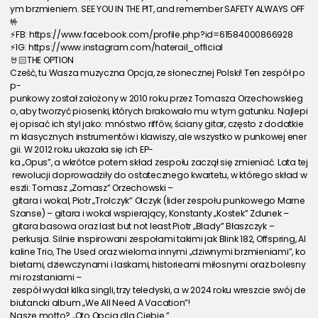
ym brzmieniem. SEE YOU IN THE PIT, and remember SAFETY ALWAYS OFF
🤟
⚡FB: https://www.facebook.com/profile.php?id=61584000866928
⚡IG: https://www.instagram.com/haterail_official
🤘🏻THE OPTION
Cześć, tu Wasza muzyczna Opcja, ze słonecznej Polski! Ten zespół po
p-
punkowy został założony w 2010 roku przez Tomasza Orzechowskieg
o, aby tworzyć piosenki, których brakowało mu w tym gatunku. Najlepi
ej opisać ich styl jako: mnóstwo riffów, ściany gitar, często z dodatkie
m klasycznych instrumentów i klawiszy, ale wszystko w punkowej ener
gii. W 2012 roku ukazała się ich EP-
ka „Opus”, a wkrótce potem skład zespołu zaczął się zmieniać. Lata tej
 rewolucji doprowadziły do ostatecznego kwartetu, w którego skład w
eszli: Tomasz „Zomasz” Orzechowski –
 gitara i wokal, Piotr „Trolczyk” Olczyk (lider zespołu punkowego Marne 
Szanse) – gitara i wokal wspierający, Konstanty „Kostek” Zdunek –
 gitara basowa oraz last but not least Piotr „Blady” Błaszczyk –
 perkusja. Silnie inspirowani zespołami takimi jak Blink 182, Offspring, Al
kaline Trio, The Used oraz wieloma innymi „dziwnymi brzmieniami”, ko
bietami, dziewczynami i laskami, historieami miłosnymi oraz bolesny
mi rozstaniami –
 zespół wydał kilka singli, trzy teledyski, a w 2024 roku wreszcie swój de
biutancki album „We All Need A Vacation”!
Nasze motto? „Oto Opcja dla Ciebie.”