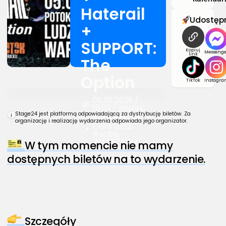
Haterail
Udostępn
+
SUPPORT:
Kopiuj
Messenge
link
The
Option
TikTok
Instagra
05.06.2026 /
📅
19:00 / piątek
Stage24 jest platformą odpowiadającą za dystrybucję biletów. Za
i
Potok: Drugi
organizację i realizację wydarzenia odpowiada jego organizator.
Dom Ludzi
📍
Rocka,
WARSZAWA
W tym momencie nie mamy
dostępnych biletów na to wydarzenie.
Szczegóły