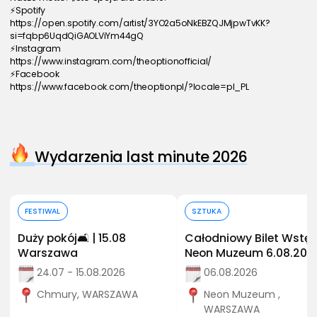
⚡Spotify
https://open.spotify.com/artist/3YO2a5oNkEBZQJMjpwTvKK?
si=fqbp6UqdQiGAOLViYm44gQ
⚡Instagram
https://www.instagram.com/theoptionofficial/
⚡Facebook
https://www.facebook.com/theoptionpl/?locale=pl_PL
Wydarzenia last minute 2026
Kup bilet
Kup bilet
FESTIWAL
SZTUKA
Duży pokój🛋️ | 15.08
Całodniowy Bilet Wstęp
Warszawa
Neon Muzeum 6.08.202
24.07 - 15.08.2026
06.08.2026
Chmury, WARSZAWA
Neon Muzeum ,
WARSZAWA