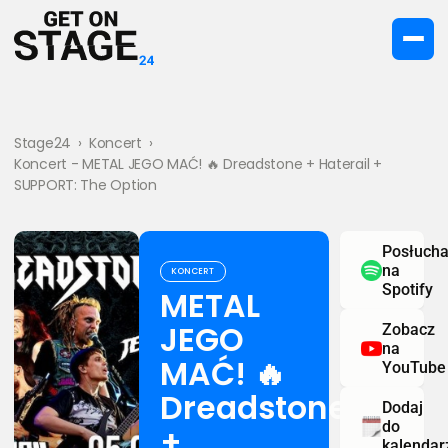
Stage24
›
Koncert
›
Koncert - METAL JEGO MAĆ! 🔥 Dreadstone + Haterail +
SUPPORT: The Option
Posłucha
na
KONCERT
Spotify
METAL
JEGO
Zobacz
na
MAĆ! 🔥
YouTube
Dreadstone
Dodaj
do
+
kalendar