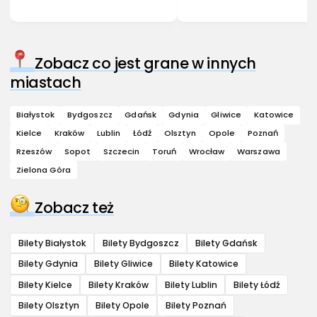
Zobacz co jest grane w innych
miastach
Białystok
Bydgoszcz
Gdańsk
Gdynia
Gliwice
Katowice
Kielce
Kraków
Lublin
Łódź
Olsztyn
Opole
Poznań
Rzeszów
Sopot
Szczecin
Toruń
Wrocław
Warszawa
Zielona Góra
Zobacz też
Bilety Białystok
Bilety Bydgoszcz
Bilety Gdańsk
Bilety Gdynia
Bilety Gliwice
Bilety Katowice
Bilety Kielce
Bilety Kraków
Bilety Lublin
Bilety Łódź
Bilety Olsztyn
Bilety Opole
Bilety Poznań