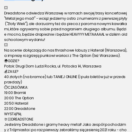
💥
Dreadstone odwiedza Warszawę w ramach swojej trasy koncertowej 
"Metal jego mać!" - wciąż jedziemy ostro z numerami z pierwszej płyty
 ("Złoty Wiek"), ale dorzucimy też do pieca z paroma nowymi kawałka
mi, które ogrywamy sobie przed nagraniem drugiego albumu. Będzi
e mocno, będzie drapieżnie i będzie HEAVYYY METAAAAAL w dzikim old
schoolowym wydaniu!
💥
Na scenie dołączają do nas thrashowe łobuzy z Haterail (Warszawa), 
a imprezę rozgrzeją punkowi wariaci z The Option (też Warszawa).
🌍GDZIE?
Potok: Drugi Dom Ludzi Rocka, ul. Potocka 14, Warszawa
💰ZA ILE?
40 złotych (na bramce) lub TANIEJ ONLINE (I pula biletów już w przeds
przedaży)
⏱️CZASÓWKA:
19:00 Bramki
20:00 The Option
20:50 Haterail
22:00 Dreadstone
WYSTĄPIĄ:
🤘🏻DREADSTONE
Jesteśmy Dreadstone i gramy heavy metal! Jako zespół pochodzim
y z Trójmiasta i po raz pierwszy zebraliśmy się jesienią 2021 roku - cho