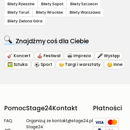
Bilety Rzeszów
Bilety Sopot
Bilety Szczecin
Bilety Toruń
Bilety Wrocław
Bilety Warszawa
Bilety Zielona Góra
Znajdźmy coś dla Ciebie
Koncert
Festiwal
Impreza
Występ
Sztuka
Sport
Targi i warsztaty
Inne
Pomoc
Stage24
Kontakt
Płatności
FAQ
Organizuj ze
kontakt@stage24.pl
Stage24
Jak