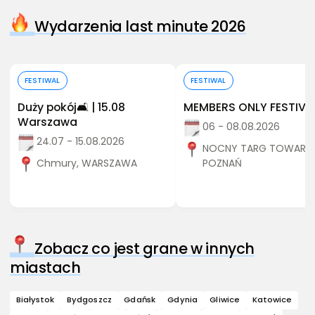
Wydarzenia last minute 2026
Kup bilet
Kup bilet
FESTIWAL
FESTIWAL
Duży pokój🛋️ | 15.08
MEMBERS ONLY FESTIVA
Warszawa
06 - 08.08.2026
24.07 - 15.08.2026
NOCNY TARG TOWARZY
Chmury, WARSZAWA
POZNAŃ
Zobacz co jest grane w innych
miastach
Białystok
Bydgoszcz
Gdańsk
Gdynia
Gliwice
Katowice