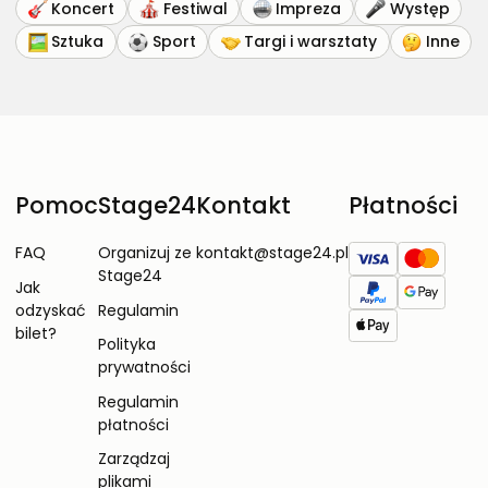
Koncert
Festiwal
Impreza
Występ
Sztuka
Sport
Targi i warsztaty
Inne
Pomoc
Stage24
Kontakt
Płatności
FAQ
Organizuj ze
kontakt@stage24.pl
Stage24
Jak
odzyskać
Regulamin
bilet?
Polityka
prywatności
Regulamin
płatności
Zarządzaj
plikami