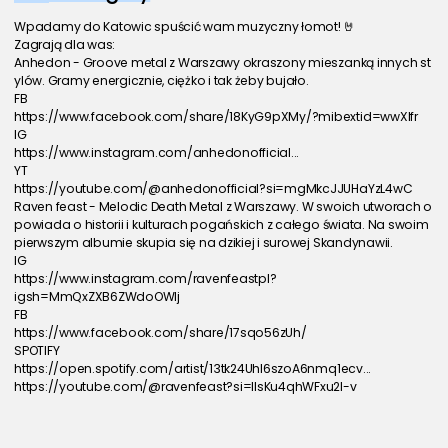
Wpadamy do Katowic spuścić wam muzyczny łomot! 🤘
Zagrają dla was:
Anhedon - Groove metal z Warszawy okraszony mieszanką innych st
ylów. Gramy energicznie, ciężko i tak żeby bujało.
FB
https://www.facebook.com/share/18KyG9pXMy/?mibextid=wwXIfr
IG
https://www.instagram.com/anhedonofficial...
YT
https://youtube.com/@anhedonofficial?si=mgMkcJJUHaYzL4wC
Raven feast - Melodic Death Metal z Warszawy. W swoich utworach o
powiada o historii i kulturach pogańskich z całego świata. Na swoim 
pierwszym albumie skupia się na dzikiej i surowej Skandynawii.
IG
https://www.instagram.com/ravenfeastpl?
igsh=MmQxZXB6ZWdoOWlj
FB
https://www.facebook.com/share/17sqo56zUh/
SPOTIFY
https://open.spotify.com/artist/13tk24UhI6szoA6nmq1ecv...
https://youtube.com/@ravenfeast?si=llsKu4qhWFxu2I-v