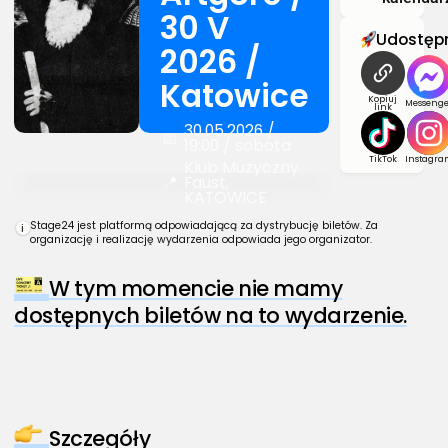
30 V
Udostępn
2026 /
Katowice
Kopiuj
Messenge
link
30.05.2026 /
📅
19:00 / sobota
TikTok
Instagra
Klub Muzyczny
📍
Faust,
KATOWICE
Stage24 jest platformą odpowiadającą za dystrybucję biletów. Za
i
organizację i realizację wydarzenia odpowiada jego organizator.
W tym momencie nie mamy
dostępnych biletów na to wydarzenie.
Szczegóły