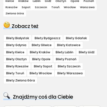
Kielce
Kraków
Lublin
Łódź
Olsztyn
Opole
Poznań
Rzeszów
Sopot
Szczecin
Toruń
Wrocław
Warszawa
Zielona Góra
Zobacz też
Bilety Białystok
Bilety Bydgoszcz
Bilety Gdańsk
Bilety Gdynia
Bilety Gliwice
Bilety Katowice
Bilety Kielce
Bilety Kraków
Bilety Lublin
Bilety Łódź
Bilety Olsztyn
Bilety Opole
Bilety Poznań
Bilety Rzeszów
Bilety Sopot
Bilety Szczecin
Bilety Toruń
Bilety Wrocław
Bilety Warszawa
Bilety Zielona Góra
Znajdźmy coś dla Ciebie