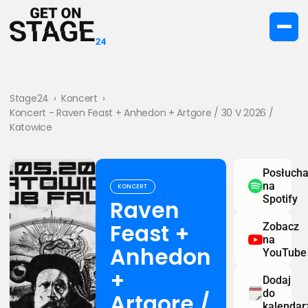
Stage24
›
Koncert
›
Koncert - Raven Feast + Anhedon + Artgore / 30 V 2026 /
Katowice
Posłucha
na
KONCERT
Spotify
Raven
Feast +
Zobacz
na
Anhedon
YouTube
+
Dodaj
do
Artgore /
kalendar