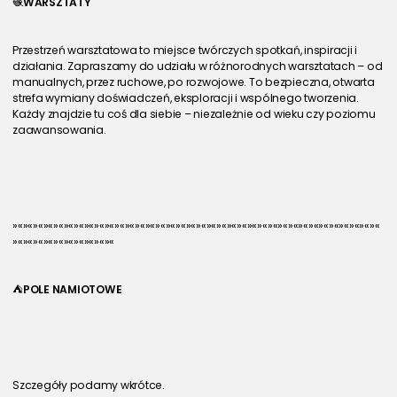
🧶
WARSZTATY
Przestrzeń warsztatowa to miejsce twórczych spotkań, inspiracji i 
działania. Zapraszamy do udziału w różnorodnych warsztatach – od 
manualnych, przez ruchowe, po rozwojowe. To bezpieczna, otwarta 
strefa wymiany doświadczeń, eksploracji i wspólnego tworzenia. 
Każdy znajdzie tu coś dla siebie – niezależnie od wieku czy poziomu 
zaawansowania.
»«»«»«»«»«»«»«»«»«»«»«»«»«»«»«»«»«»«»«»«»«»«»«»«»«»«»«»«»«»«»«»«»«»«»«»«
»«»«»«»«»«»«»«»«»«»«
⛺
POLE NAMIOTOWE
Szczegóły podamy wkrótce.