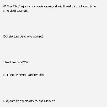
🧿 The X to fuzja – spotkanie nauki, sztuki, dźwięku i duchowości w 
miejskiej dżungli.
Daj się zaprosić w tę podróż.
The X Festival 2025
8-10.08 | PŁOCK | PARK RYBAKI
Nie jesteś pewien, czy to dla Ciebie?