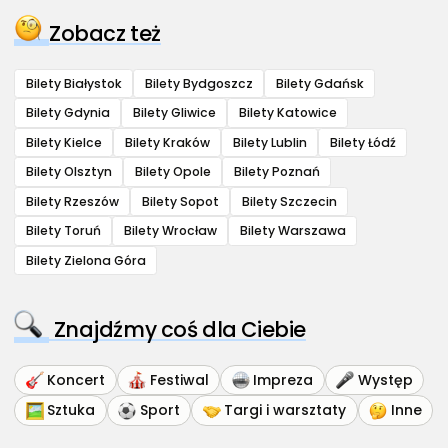
Zobacz też
Bilety Białystok
Bilety Bydgoszcz
Bilety Gdańsk
Bilety Gdynia
Bilety Gliwice
Bilety Katowice
Bilety Kielce
Bilety Kraków
Bilety Lublin
Bilety Łódź
Bilety Olsztyn
Bilety Opole
Bilety Poznań
Bilety Rzeszów
Bilety Sopot
Bilety Szczecin
Bilety Toruń
Bilety Wrocław
Bilety Warszawa
Bilety Zielona Góra
Znajdźmy coś dla Ciebie
Koncert
Festiwal
Impreza
Występ
Sztuka
Sport
Targi i warsztaty
Inne