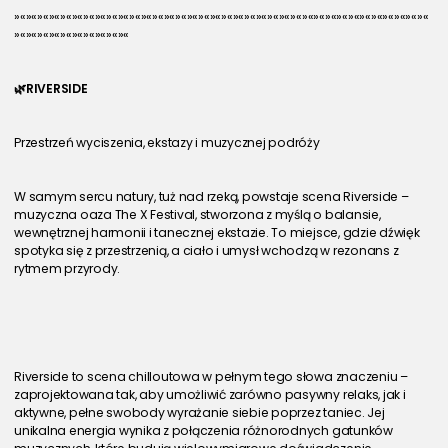
»«»«»«»«»«»«»«»«»«»«»«»«»«»«»«»«»«»«»«»«»«»«»«»«»«»«»«»«»«»«»«»«»«»«»«»«
»«»«»«»«»«»«»«»«»«»«
🌿RIVERSIDE
Przestrzeń wyciszenia, ekstazy i muzycznej podróży
W samym sercu natury, tuż nad rzeką, powstaje scena Riverside – 
muzyczna oaza The X Festival, stworzona z myślą o balansie, 
wewnętrznej harmonii i tanecznej ekstazie. To miejsce, gdzie dźwięk 
spotyka się z przestrzenią, a ciało i umysł wchodzą w rezonans z 
rytmem przyrody.
Riverside to scena chilloutowa w pełnym tego słowa znaczeniu – 
zaprojektowana tak, aby umożliwić zarówno pasywny relaks, jak i 
aktywne, pełne swobody wyrażanie siebie poprzez taniec. Jej 
unikalna energia wynika z połączenia różnorodnych gatunków 