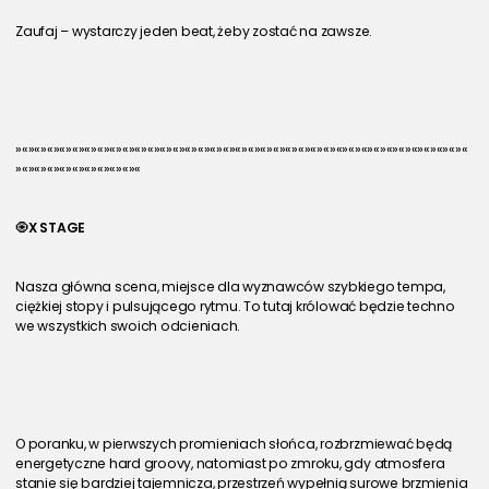
Zaufaj – wystarczy jeden beat, żeby zostać na zawsze.
»«»«»«»«»«»«»«»«»«»«»«»«»«»«»«»«»«»«»«»«»«»«»«»«»«»«»«»«»«»«»«»«»«»«»«»«
»«»«»«»«»«»«»«»«»«»«
🧿
X STAGE
Nasza główna scena, miejsce dla wyznawców szybkiego tempa, 
ciężkiej stopy i pulsującego rytmu. To tutaj królować będzie techno 
we wszystkich swoich odcieniach.
O poranku, w pierwszych promieniach słońca, rozbrzmiewać będą 
energetyczne hard groovy, natomiast po zmroku, gdy atmosfera 
stanie się bardziej tajemnicza, przestrzeń wypełnią surowe brzmienia 