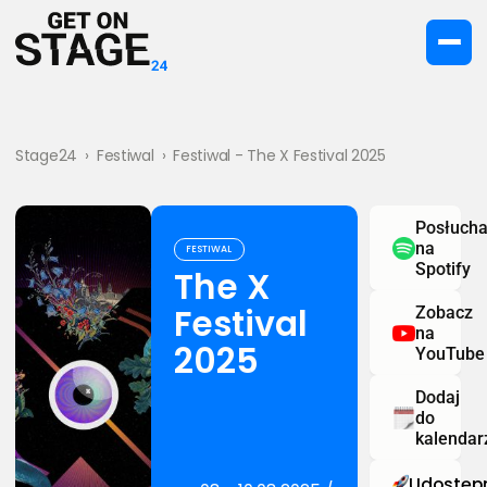
Stage24
›
Festiwal
›
Festiwal - The X Festival 2025
Posłucha
na
FESTIWAL
Spotify
The X
Festival
Zobacz
na
2025
YouTube
Dodaj
do
kalendar
Udostępn