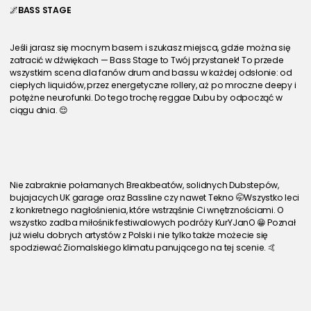
🌌
BASS STAGE
Jeśli jarasz się mocnym basem i szukasz miejsca, gdzie można się 
zatracić w dźwiękach — Bass Stage to Twój przystanek! To przede 
wszystkim scena dla fanów drum and bassu w każdej odsłonie: od 
ciepłych liquidów, przez energetyczne rollery, aż po mroczne deepy i 
potężne neurofunki. Do tego trochę reggae Dubu by odpocząć w 
ciągu dnia. 😌
Nie zabraknie połamanych Breakbeatów, solidnych Dubstepów,  
bujajacych UK garage oraz Bassline czy nawet Tekno 🤭Wszystko leci 
z konkretnego nagłośnienia, które wstrząśnie Ci wnętrznościami. O 
wszystko zadba miłośnik festiwalowych podróży KurYJanO 😁 Poznał 
już wielu dobrych artystów z Polski i nie tylko także możecie się 
spodziewać Ziomalskiego klimatu panującego na tej scenie. 🤙