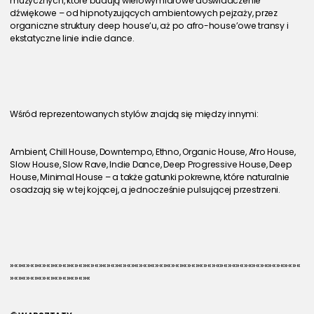
muzycznych, które budują wielowymiarowe doświadczenie 
dźwiękowe – od hipnotyzujących ambientowych pejzaży, przez 
organiczne struktury deep house’u, aż po afro-house’owe transy i 
ekstatyczne linie indie dance.
Wśród reprezentowanych stylów znajdą się między innymi:
Ambient, Chill House, Downtempo, Ethno, Organic House, Afro House, 
Slow House, Slow Rave, Indie Dance, Deep Progressive House, Deep 
House, Minimal House – a także gatunki pokrewne, które naturalnie 
osadzają się w tej kojącej, a jednocześnie pulsującej przestrzeni.
»«»«»«»«»«»«»«»«»«»«»«»«»«»«»«»«»«»«»«»«»«»«»«»«»«»«»«»«»«»«»«»«»«»«»«»«
»«»«»«»«»«»«»«»«»«»«