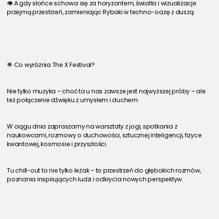
👁 A gdy słońce schowa się za horyzontem, światła i wizualizacje 
przejmą przestrzeń, zamieniając Rybaki w techno-oazę z duszą.
🌟 Co wyróżnia The X Festival?
Nie tylko muzyka – choć ta u nas zawsze jest najwyższej próby – ale 
też połączenie dźwięku z umysłem i duchem.
W ciągu dnia zapraszamy na warsztaty z jogi, spotkania z 
naukowcami, rozmowy o duchowości, sztucznej inteligencji, fizyce 
kwantowej, kosmosie i przyszłości.
Tu chill-out to nie tylko leżak – to przestrzeń do głębokich rozmów, 
poznania inspirujących ludzi i odkrycia nowych perspektyw.