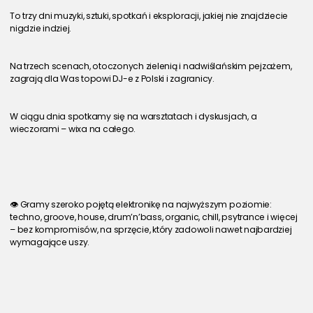
To trzy dni muzyki, sztuki, spotkań i eksploracji, jakiej nie znajdziecie 
nigdzie indziej.
Na trzech scenach, otoczonych zielenią i nadwiślańskim pejzażem, 
zagrają dla Was topowi DJ-e z Polski i zagranicy.
W ciągu dnia spotkamy się na warsztatach i dyskusjach, a 
wieczorami – wixa na całego.
👁 Gramy szeroko pojętą elektronikę na najwyższym poziomie: 
techno, groove, house, drum’n’bass, organic, chill, psytrance i więcej 
– bez kompromisów, na sprzęcie, który zadowoli nawet najbardziej 
wymagające uszy.