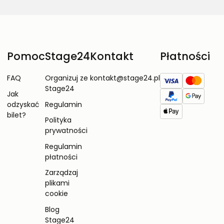
Pomoc
Stage24
Kontakt
Płatności
FAQ
Organizuj ze
kontakt@stage24.pl
Stage24
Jak
odzyskać
Regulamin
bilet?
Polityka
prywatności
Regulamin
płatności
Zarządzaj
plikami
cookie
Blog
Stage24