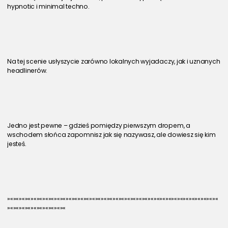
hypnotic i minimal techno.
Na tej scenie usłyszycie zarówno lokalnych wyjadaczy, jak i uznanych 
headlinerów. 
Jedno jest pewne – gdzieś pomiędzy pierwszym dropem, a 
wschodem słońca zapomnisz jak się nazywasz, ale dowiesz się kim 
jesteś.
»«»«»«»«»«»«»«»«»«»«»«»«»«»«»«»«»«»«»«»«»«»«»«»«»«»«»«»«»«»«»«»«»«»«»«»«
»«»«»«»«»«»«»«»«»«»«