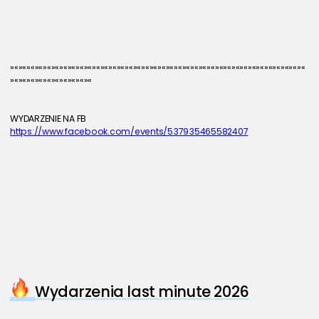
»«»«»«»«»«»«»«»«»«»«»«»«»«»«»«»«»«»«»«»«»«»«»«»«»«»«»«»«»«»«»«»«»«»«»«»«
»«»«»«»«»«»«»«»«»«»«
WYDARZENIE NA FB 
https://www.facebook.com/events/537935465582407
Wydarzenia last minute 2026