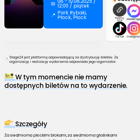
08 - 10.08.2025 /
📅
12:00 / piątek
Park Rybaki,
📍
Płock, Płock
Kopiuj
Messenge
link
TikTok
Instagra
Stage24 jest platformą odpowiadającą za dystrybucję biletów. Za
i
organizację i realizację wydarzenia odpowiada jego organizator.
W tym momencie nie mamy
dostępnych biletów na to wydarzenie.
Szczegóły
Za siedmioma płockimi blokami, za siedmioma głośnikami 