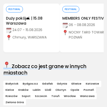
Kup bilet
Kup bilet
FESTIWAL
FESTIWAL
Duży pokój🛋️ | 15.08
MEMBERS ONLY FESTIVA
Warszawa
06 - 08.08.2026
24.07 - 15.08.2026
NOCNY TARG TOWARZY
Chmury, WARSZAWA
POZNAŃ
Zobacz co jest grane w innych
miastach
Białystok
Bydgoszcz
Gdańsk
Gdynia
Gliwice
Katowice
Kielce
Kraków
Lublin
Łódź
Olsztyn
Opole
Poznań
Rzeszów
Sopot
Szczecin
Toruń
Wrocław
Warszawa
Zielona Góra