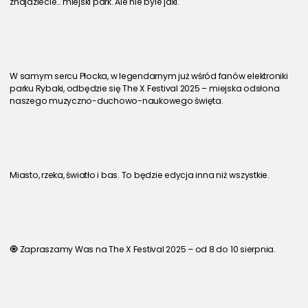
znajdziecie… miejski park. Ale nie byle jaki.
W samym sercu Płocka, w legendarnym już wśród fanów elektroniki 
parku Rybaki, odbędzie się The X Festival 2025 – miejska odsłona 
naszego muzyczno-duchowo-naukowego święta.
Miasto, rzeka, światło i bas. To będzie edycja inna niż wszystkie.
🧿 Zapraszamy Was na The X Festival 2025 – od 8 do 10 sierpnia.